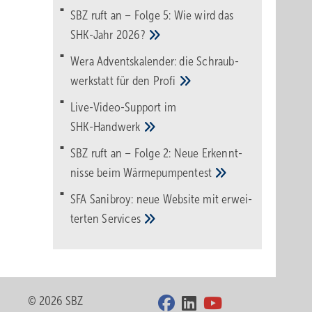
SBZ ruft an – Folge 5: Wie wird das
SHK-Jahr
2026?
Wera Adventskalender: die Schraub­
werk­statt für den
Pro­fi
Live-Video-Support im
SHK-Handwerk
SBZ ruft an – Folge 2: Neue Erkennt­
nisse beim
Wärme­pumpen­test
SFA Sanibroy: neue Web­site mit erwei­
terten
Services
© 2026 SBZ