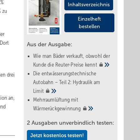
 %
Inhaltsverzeichnis
% zu
Einzelheft
bestellen
der
Dort
Aus der Ausgabe:
Wie man Bäder verkauft, obwohl der
Kunde die Reuter-Preise
kennt
Die entwässerungstechnische
en drei
Autobahn – Teil 2: Hydraulik am
Limit
ion an,
Mehrraumlüftung mit
und
Wärmerückgewinnung
2 Ausgaben unverbindlich testen:
Jetzt kostenlos testen!