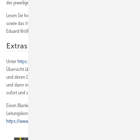
der jeweilige Landesverband.
Lesen Sie hierzu auch den in der SBZ 04/2010 erschienenen Beitrag
sowie das Interview mit dem Münchner SHK-Handwerksunternehmer
Eduard Kröll, der bereits über 1000 dieser Checks realisiert hat.
Extras
Unter
https://www.sbz-online.de/tags/extras-zum-heft
finden Sie eine
Übersicht über die Prüfmethoden für Niederdruck-Erdgasleitungen
und deren Durchführung. Am besten gleich ausdrucken, laminieren
und dann in den Messgeräte-Koffer legen. Das beantwortet Fragen
sofort und spart Zeit.
Einen Blanko-Prüfprotokoll-Vordruck für die Protokollierung von
Leitungskontrollen gibt es auch zum Downloaden unter
https://www.sbz-online.de/tags/extras-zum-heft