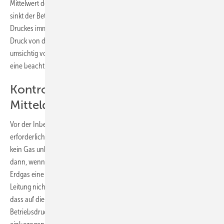
Mittelwert der Aufzeichnungskurve konstant, bei undichten Leitungen
sinkt der Betriebsdruck insgesamt auch bei Schwankungen des
Druckes immer weiter ab. Nach Beendigung der Prüfung muss der
Druck von der Leitung abgelassen werden. Dabei ist entsprechend
umsichtig vorzugehen, da hinter einem Gasdruck von ­ 3 bar schon
eine beachtliche Energie lauert.
Kontrollen an Nieder- und
Mitteldruckleitungen
Vor der Inbetriebnahme von Gasleitungen kann eine Druckmessung
erforderlich sein. Mit dieser Kontrolle soll sichergestellt werden, dass
kein Gas unkontrolliert austreten kann. Eingesetzt wird sie immer
dann, wenn zwischen der Prüfung der Leitung und dem Einlassen von
Erdgas eine Zeitspanne vergangen ist, in der eine Manipulation an der
Leitung nicht ausgeschlossen werden kann. Sie gestaltet sich derart,
dass auf die Gasleitung ein Druck, der mindestens dem vorgesehenen
Betriebsdruck und maximal 50 mbar (Schutz eventuell mit