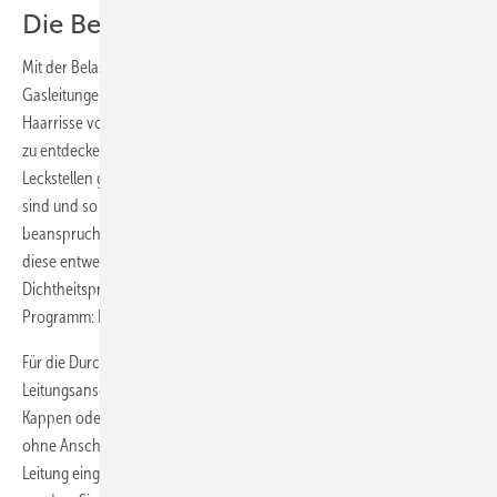
Die Belastungsprüfung
Mit der Belastungsprüfung sollen Schwachstellen an Niederdruck-
Gasleitungen gefunden werden. An Tempergussfittings können z. B.
Haarrisse vorhanden sein, die mit geringeren Prüfdrücken gar nicht
zu entdecken sind. An Löt- oder Schweißverbindungen kann es
Leckstellen geben, die zunächst von Zunder oder Schlacke zugesetzt
sind und so gar nicht auffallen. Der Druck der Belastungsprüfung
beansprucht solche Herstellungs- oder Materialfehler derart, dass
diese entweder sofort, spätestens aber bei der nachfolgenden
Dichtheitsprüfung hervortreten. Hier ist der Name der Prüfung eben
Programm: Es geht darum, wie „belastbar“ das Material ist.
Für die Durchführung der Belastungsprüfung müssen die
Leitungsanschlüsse mit geeigneten Mitteln, wie metallene Stopfen,
Kappen oder Steckscheiben verwahrt werden. Die Leitung wird also
ohne Anschluss­armaturen gecheckt. Nur die Armaturen, die in der
Leitung eingebaut sind, können in die Prüfung mit einbezogen