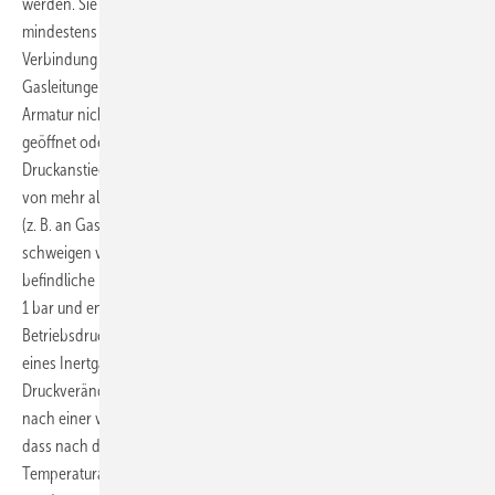
werden. Sie müssen dann mit ihrem zulässigen Betriebsdruck (PN)
mindestens dem Prüfdruck der Belas­tungsprüfung entsprechen. Eine
Verbindung der zu überprüfenden Leitung zu in Betrieb befindlichen
Gasleitungen darf nicht bestehen. Dabei gilt eine nur geschlossene
Armatur nicht als sichere Trennung. Die Armatur könnte versehentlich
geöffnet oder undicht werden. Die Folge wäre ein erheblicher
Druckanstieg in dem in Betrieb befindlichen System. Schon ein Druck
von mehr als 150 mbar ­kann hier beträchtliche Schäden verursachen
(z. B. an Gasgeräten oder an Gas-Druckregelgeräten). Ganz zu
schweigen von der Tatsache, dass so eventuell Luft in die in Betrieb
befindliche Leitung gelangen würde. Schließlich beträgt der Prüfdruck
1 bar und entspricht damit dem rund 44-fachen des späteren
Betriebsdruckes. Aufgebracht wird dieser mit Luft oder durch Einsatz
eines Inertgases. Das Messgerät muss so genau an­­ zeigen, dass
Druckveränderungen von 100 bar erkennbar sind. Die Forderung
nach einer verhältnismäßig groben Druckanzeige und die Tatsache,
dass nach der Druckbeaufschlagung keine Wartezeit für eine
Temperaturanpassung des Prüfgases an die Leitung abgewartet