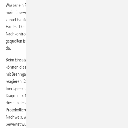
Wasser ein Prüfmittel Marke Eigenmix entsteht. Da der Wasseranteil
meist überwiegt, kommt es bei älteren Gewindeverbindungen (die mit
zu viel Hanfeinsatz hergestellt wurden) zur Durchfeuchtung des
Hanfes. Die Undichtheit wird zwar erkannt, ist aber bei einer
Nachkontrolle verschwunden, da der jetzt wieder nasse Hanf
gequollen ist. Nach Trocknen der Hanffäden ist das Problem wieder
da.
Beim Einsatz von Gas-Spürgeräten passiert das nicht. Allerdings
können diese immer erst dann eingesetzt werden, wenn die Leitung
mit Brenngas befüllt und entlüftet ist. Im Gegensatz zum Prüfschaum
reagieren Kohlenwasserstoff-Spürgeräte nicht auf austretende
Inertgase oder Luft. Klarer Vorteil der Geräte ist aber die sehr genaue
Diagnostik. Nach der Durchführung von Leitungsprüfungen müssen
diese mittels Prüfprotokoll dokumentiert werden. Nur eine exakte
Protokollierung ermöglicht den später vielleicht einmal erforderlichen
Nachweis, wie und mit welchem Ergebnis eine Leitung geprüft und
bewertet wurde.