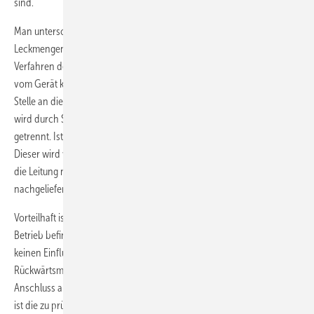
sind.
Man unterscheidet beim Einsatz elektronischer
Leckmengenmessgeräte das Durchflussmessprinzip und das
Verfahren der Rückwärtsmessung. Bei Letzterem wird der Prüfdruck
vom Gerät konstant gehalten. Das Messgerät kann dafür an beliebiger
Stelle an die zu prüfende Leitung angeschlossen werden. Die Leitung
wird durch Schließen einer Armatur vom gasführenden System
getrennt. Ist die Leitung undicht, kommt es zu einem Druckabfall.
Dieser wird vom Messgerät ausgeglichen, indem eine Gasmenge in
die Leitung nachgeschoben wird. Die Gasmenge, die ständig
nachgeliefert werden muss, um den Druck zu halten, wird gemessen.
Vorteilhaft ist, dass die zu prüfende Leitung keine Verbindung zum in
Betrieb befindlichen System hat. Druckschwankungen haben so
keinen Einfluss auf die Leckmengen­ermittlung. Im Gegensatz zur
Rückwärtsmessung setzt eine Durchflussmessung immer einen
Anschluss am Gaszählerplatz oder am Druckregelgerät voraus. Dabei
ist die zu prüfende Leitung über das Messgerät mit dem gasführenden