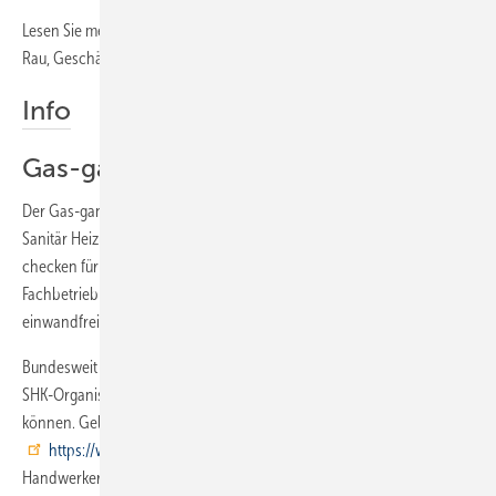
Lesen Sie mehr zum Thema auch im folgenden Interview mit Franz
Rau, Geschäftsführer der Rau GmbH in Meitingen-Herbertshofen.
Info
Gas-ganz-sicher-Check
Der Gas-ganz-sicher-Check gehört zu dem vom Zentralverband
Sanitär Heizung Klima bundesweit angelegten Programm „Wir
checken für Deutschland“. Er ist eine Dienstleistung, mit der sich der
Fachbetrieb mit kompetenten Empfehlungen rund um eine
einwandfreie und sichere Gasanlage profilieren kann.
Bundesweit haben sich inzwischen etwa 2500 Mitgliedsbetriebe der
SHK-Organisation schulen lassen, um diese Dienstleistung anbieten zu
können. Ge­listet sind geschulte Mitgliedsbetriebe unter
https://www.wasserwaermeluft.de/
­in der Rubrik
Handwerkersuche. Weiterbildungen für Gas-ganz-sicher koordiniert