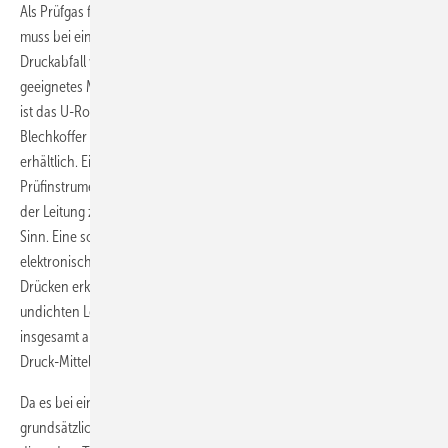
Als Prüfgas finden Luft oder Inertgase Anwendung. Das Prüfgerät
muss bei einer Dichtheitsprüfung so genau anzeigen, dass bereits ein
Druckabfall von nur 0,1 mbar ­ (1 mm Wassersäule) erkennbar ist. Ein
geeignetes Messgerät, besonders auch für den Einsatz auf Baustellen,
ist das U-Rohr-Manometer. Diese sind heute zum Beispiel als stabile
Blechkoffer mit Wassertank, Absperrkugelhähnen und Handpumpe
erhältlich. Ein Schlauch, befestigt an einer Teleskopstange, dient als
Prüfinstrument. Ist mit Temperaturschwankungen in der Umgebung
der Leitung zu rechnen, macht eine Aufzeichnung des Druckverlaufs
Sinn. Eine solche, automatische Dokumentation ermöglichen
elektronische Messgeräte. Dann kann auch bei schwankenden
Drücken erkannt werden, ob die Leitung dicht ist oder nicht. Bei einer
undichten Leitung sinkt der schwankende Druck über eine Zeitspanne
insgesamt ab; bei einer dichten Leitung bleibt dieser mit seinem
Druck-Mittelwert konstant.
Da es bei einer Dichtheitsprüfung nur noch um den Druck geht, ist ihr
grundsätzlich eine Anpassungszeit vorzuschalten. Die Anpassungszeit