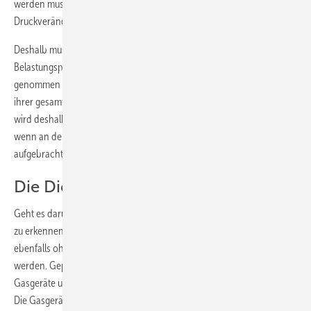
werden muss, machen klar, dass es hier nicht in erster Linie um
Druckveränderungen geht.
Deshalb muss während der mindestens zehnminütigen
Belastungsprüfung die Leitung auch optisch in Augenschein
genommen werden. Klar, dass die Leitung für diese Kontrolle noch auf
ihrer gesamten Länge zugänglich sein muss. Die Belastungsprüfung
wird deshalb unmittelbar nach der Rohinstallation durchgeführt,
wenn an den Verbindungsstellen noch kein Korrosionsschutz
aufgebracht und die Leitung noch nicht verputzt bzw. verdeckt wurde.
Die Dichtheitsprüfung
Geht es darum, kleinste Undichtheiten an Niederdruck-Gasleitungen
zu erkennen, kommt die Dichtheitsprüfung zum Zuge. Diese muss
ebenfalls ohne Verbindung zu gasführenden Leitungsteilen ausgeführt
werden. Geprüft werden alle Leitungsteile, mit Ausnahme der
Gasgeräte und der zugehörigen Regel- und Sicherheitseinrichtungen.
Die Gasgerätehähne bleiben bei der Ausführung der