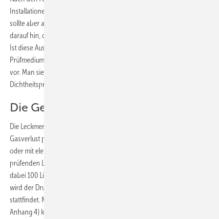
Installationen darf der Prüfdruck während der Prüfzeit nicht fallen. Er
sollte aber auch nicht steigen. Ein ansteigender Prüfdruck weist
darauf hin, dass sich das Prüfmedium durch Wärmezufuhr ausdehnt.
Ist diese Ausdehnung größer als der leckbedingte Verlust des
Prüfmediums, liegt eine undichte Leitung bei ansteigendem Prüfdruck
vor. Man sieht: Den Nachweis der Dichtheit kann die
Dichtheitsprüfung nur durch einen konstanten Prüfdruck erbringen.
Die Gebrauchsfähigkeitsprüfung
Die Leckmenge einer Niederdruck-Gasleitung (ermittelt in Litern
Gasverlust pro Stunde unter Betriebsdruck) lässt sich rechnerisch
oder mit elektronischen Messgeräten feststellen. Das Volumen der zu
prüfenden Leitung bzw. des zu prüfenden Leitungsabschnittes darf
dabei 100 Liter nicht überschreiten. Bei der rechnerischen Methode
wird der Druckabfall ermittelt, der in einer Prüfzeit von einer Minute
stattfindet. Mit Hilfe eines entsprechenden Diagramms (TRGI 2008,
Anhang 4) kann dieser in das Verhältnis zum Leitungsvolumen gesetzt