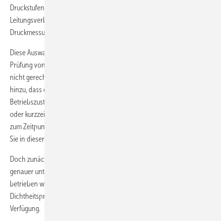
Druckstufen eingesetzt werden, sind die Begutachtung von
Leitungsverbindungen auf Gasaustritt („Schlussprüfung“) und die
Druckmessung zu nennen.
Diese Auswahl macht deutlich, dass man dem kompakten Thema der
Prüfung von Gasleitungen mit dem oft üblichen Wort „abdrücken“ gar
nicht gerecht wird. Im Falle der Niederdruck-Gasleitungen kommt
hinzu, dass die Auswahl der Prüfmethode zudem auch noch von dem
Betriebszustand (neu verlegt, in Betrieb befindlich, repariert, stillgelegt
oder kurzzeitig im Betrieb unterbrochen) abhängt, dem die Leitung
zum Zeitpunkt der Überprüfung zuzuordnen ist. Mehr dazu erfahren
Sie in dieser SBZ-Ausgabe ab Seite 22.
Doch zunächst einmal nehmen wir die Niederdruckleitungen einmal
genauer unter die Lupe: Für Gasleitungen, die mit Niederdruck
betrieben werden, stehen die Belas­tungsprüfung, die
Dichtheitsprüfung und ­ die Gebrauchsfähigkeitsprüfung zur
Verfügung.