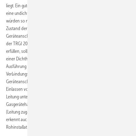
liegt. Ein guter Korrosionsschutz oder fest aufgebrachter Mörtel, kann
eine undichte Rohrverbindung dichten. Mängel an der Leitung
würden so nicht mehr erkannt. Wird die Leitung im sichtbaren
Zustand der Dichtheitsprüfung unterzogen, sind die
Geräteanschlussarmaturen noch nicht montiert. Um die Forderung
der TRGI 2008 nach einer Prüfung „einschließlich der Armaturen“ zu
erfüllen, sollte eine neu verlegte Niederdruck-Gasleitung zweimal
einer Dichtheitsprüfung unterzogen werden: Einmal unmittelbar nach
Ausführung der Belastungsprüfung (Rohrleitung noch sichtbar,
Verbindungsstellen noch ohne Korrosionsschutz, Leitung ohne
Geräteanschlussarmaturen) und ein weiteres Mal unmittelbar vor dem
Einlassen von Brenngas in die neue Leitung. Dann nämlich, wenn die
Leitung unter Putz verschwunden ist, aber nun auch die
Gasgerätehähne montiert sind. So erfüllt man alle Anforderungen
(Leitung zugänglich und mit allen Armaturen prüfen). Und man
erkennt auch Schäden, die der Leitung in der Zeit zwischen der
Rohinstallation und der Feininstallation zugefügt wurden.