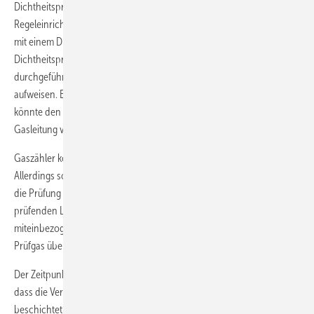
Dichtheitsprüfung geschlossen. Das hat folgende Gründe: Die
Regeleinrichtungen der Gasgeräte dürfen in den meisten Fällen nur
mit einem Druck von maximal 50 mbar belastet werden. Die
Dichtheitsprüfung wird aber mit einem Druck von 150 mbar
durchgeführt. Ferner dürfen die Regeleinheiten geringe Leckagen
aufweisen. Ein Einbeziehen der Gasgeräte in die Dichtheitsprüfung
könnte den Gasregelblock im Gerät beschädigen oder eine undichte
Gasleitung vortäuschen.
Gaszähler können in die Dichtheitsprüfung mit einbezogen werden.
Allerdings sollte das nur im Ausnahmefall erfolgen. Einen Gaszähler in
die Prüfung einzubinden bedeutet nicht nur, das Volumen der zu
prüfenden Leitung zu vergrößern. Es wird auch ein Bauteil
miteinbezogen, das Temperaturschwankungen schnell auf das
Prüfgas überträgt und so zu instabilen Prüfdrücken führt.
Der Zeitpunkt zur Ausführung der Dichtheitsprüfung ist so zu wählen,
dass die Verbindungsstellen noch nicht mit Korrosionsschutz
beschichtet oder verhüllt sind bzw. die Leitung noch nicht unter Putz