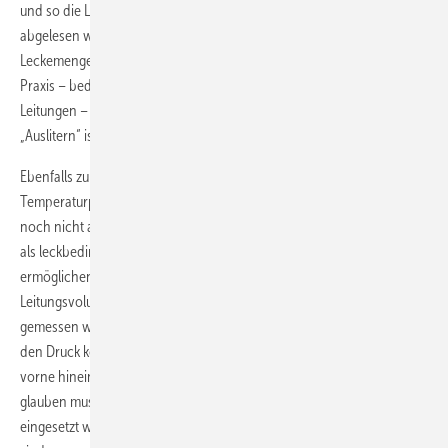
und so die Leckrate der Gasleitung – bezogen auf den Betriebsdruck –
abgelesen werden. Problematisch ist bei dieser Art der
Leckemengenermittlung, dass das Volumen alter Leitungen in der
Praxis – bedingt durch unter Putz oder sonst nicht sichtbar verlegte
Leitungen – rechnerisch nicht exakt ermittelt werden kann. Ein
„Auslitern“ ist zwar möglich, jedoch für die Praxis wenig tauglich.
Ebenfalls zu ungenauen Ergebnissen führt die
Temperaturproblematik. Schnell wird ein Druckabfall, der auf den
noch nicht abgeschlossenen Temperaturausgleich zurückzuführen ist,
als leckbedingt fehlinterpretiert. Elektronische Messgeräte
ermöglichen die Ermittlung einer Leckage ohne genaue Ermittlung des
Leitungsvolumens. Dies geschieht im Prinzip, indem die Gasmenge
gemessen wird, die in die zu prüfende Leitung nachzuliefern ist, um
den Druck konstant zu halten. Das, was hinten entweicht, muss quasi
vorne hineingeschoben werden. Da man elektronischen Geräten
glauben muss, was sie anzeigen, sollten hierfür ausschließlich solche
eingesetzt werden, die nach DVGW VP 952 geprüft und zugelassen