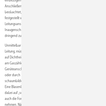
einbezogenen Regeleinheiten) entspricht, aufgegeben wird.
Anschließend wird über einen Zeitraum von etwa fünf Minuten
beobachtet, ob der Druck abfällt. Da mit einer Druckmessung nur
festgestellt werden kann, dass kein Gas austritt und nicht, ob alle
Leitungsanschlüsse fachgerecht verschlossen sind, ist eine
Inaugenscheinnahme der Leitungsanlage vor dem Gaseinlassen
dringend zu empfehlen.
Unmittelbar vor oder nach dem Gaseinlassen und Entlüften der
Leitung, müssen die bislang noch nicht geprüften Verbindungsstellen
auf Dichtheit kontrolliert werden. Dazu zählen die Verschraubungen
am Gaszähler und an den Gasgeräten sowie die Verbindungen in den
Geräteanschlussleitungen. Sie werden mit schaumbildenden Mitteln
oder durch Einsatz eines Gas-Spürgerätes kontrolliert. Mit den
schaumbildenden Mitteln werden die Verbindungsstellen besprüht.
Eine Blasenbildung signalisiert eine Leckstelle. Die Betonung liegt
dabei auf „schaumbildend“. In der Praxis nicht selten anzutreffen ist
auch die Formulierung „Abseifen“. Und die ist leider oft wörtlich zu
nehmen. Nämlich dann, wenn unter Einsatz von Spülmittel und