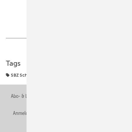
Teilen
Link kopieren
Tags
SBZ Schwerpunkt
Abo- & Leserservice
AGB
Alle Inhalte chronologisch
Anmelden
Anmeldung & Registrierung
Newsletter
Datenschutz
E-Paper
Editor's choice