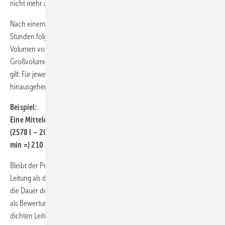
nicht mehr als 2 bar pro Minute betragen.
Nach einem anschließenden Temperaturausgleich von etwa drei
Stunden folgt die eigentliche Prüfdauer. Für Leitungen mit einem
Volumen von maximal 2000 Litern beträgt sie zwei Stunden.
Großvolumigere Leitungen müssen längere Zeit geprüft werden. Hier
gilt: Für jeweils 100 Liter Volumen, die über die 2000 Liter Inhalt
hinausgehen, wird die Prüfzeit um jeweils 15 Minuten verlängert.
Beispiel:
Eine Mitteldruckleitung mit einem Volumen von 2578 Litern muss
(2578 l – 2000 l = 578 l ∼ 600 l : 100 = 6 x 15 min = 90 min + 120
min =) 210 Minuten, also dreieinhalb Stunden, geprüft werden.
Bleibt der Prüfdruck über die Prüfzeit rechnerisch konstant, gilt die
Leitung als dicht. Da temperaturbedingte Druckschwankungen über
die Dauer der Prüfzeit meistens nicht vermieden werden können, gilt
als Bewertung die Aufzeichnung des Druckmessschreibers. Bei
dichten Leitungen mit temperaturbedingten Druckänderungen ist der