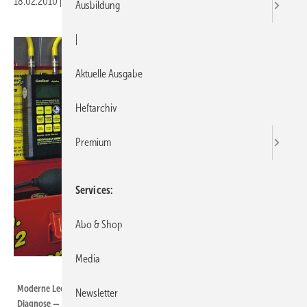
18.02.2010
|
Veröffentlicht in
Ausgabe 05-2010
|
Druckvorschau
Ausbildung
|
Aktuelle Ausgabe
Heftarchiv
Premium
Services
Abo & Shop
Media
ZVSHK
Moderne Leckmengen-Messgeräte ermöglichen eine exakte Leitungs-
Newsletter
Diagnose — sie sollten aber DVGW-geprüft sein.