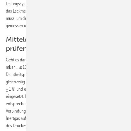
Leitungssystem verbunden. Das Gas, was nach Druckausgleich über
das Leckmengenmessgerät in die zu prüfende Leitung nachströmen
muss, um den leckbedingten Druckabfall auszugleichen, wird
gemessen und zur Anzeige gebracht.
Mitteldruckleitungen – belasten und
prüfen in einem Durchgang
Geht es darum, Mitteldruck-Gasleitungen (Betriebsdruckbereich> 100
mbar ... ≤ 1000 mbar) zu prüfen, wird die kombinierte Belas­tungs- und
Dichtheitsprüfung eingesetzt. Als Messgeräte werden hierbei
gleichzeitig ein Druckmessschreiber der Klasse 1 (Anzeigegenauigkeit
± 1 %) und ein Manometer der Klasse 0,6 (Anzeigegenauigkeit ± 0,6 %)
eingesetzt. Ihr Messbereich muss dem 1,5-fachen des Prüfdruckes
entsprechen. Die noch nicht mit gasführenden Leitungsteilen in
Verbindung stehende Mitteldruckleitung, wird mittels Pressluft oder
Inertgas auf einen Prüfdruck von 3 bar gebracht. Die Aufpolsterung
des Druckes muss dabei langsam erfolgen. Der Druckanstieg darf