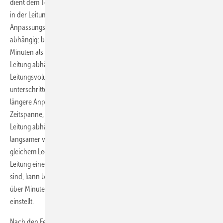
dient dem Temperaturausgleich und soll dem Prüfmedium Zeit geben,
in der Leitung buchstäblich zur Ruhe zu kommen. Die nötige Dauer der
Anpassungszeit ist vom Volumen der zu überprüfenden Leitung
abhängig; bis zu einem Leitungsvolumen von 100 Litern werden zehn
Minuten als ausreichend angesehen. Ebenfalls vom Volumen der
Leitung abhängig ist die Dauer der eigentlichen Prüfzeit. Bei einem
Leitungsvolumen von bis zu 100 Liter dürfen zehn Minuten nicht
unterschritten werden. Leitungen mit größeren Volumen benötigen
längere Anpassungs- und Prüfzeiten. Und das aus gutem Grund: Die
Zeitspanne, in der sich ein Druckabfall zeigt, ist vom Volumen der
Leitung abhängig. Je größer das Volumen der Leitung ist, desto
langsamer vollzieht sich der Druckabfall bei gleichem Prüfdruck und
gleichem Leck. Falsch ist dabei die Annahme, dass eine undichte
Leitung einen linearen Druckabfall aufweist. Da Gase kompressibel
sind, kann bei einer großvolumigen, undichten Leitung der Prüfdruck
über Minuten lang konstant bleiben, bevor sich ein Druckabfall
einstellt.
Nach den Festlegungen der Technischen Regeln für Gas-