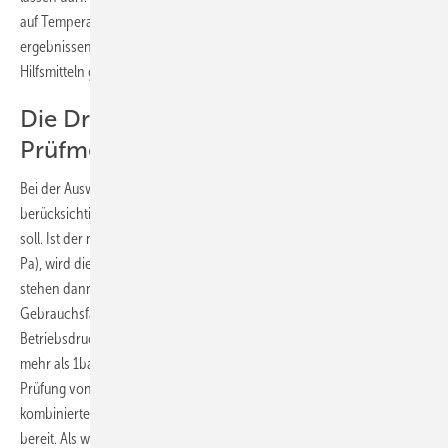
auf Temperaturschwankungen. Um dabei zu verlässlichen Prüf­
ergebnissen zu kommen, muss man dann schon mal zu zusätzlichen
Hilfsmitteln greifen.
Die Druckstufe gibt die ­
Prüfmethoden vor
Bei der Auswahl der Prüfmethode für eine Gasleitung muss
berücksichtigt werden, mit welchem Druck diese betrieben werden
soll. Ist der maximale Betriebsdruck nicht größer als 100 mbar (10000
Pa), wird die Leitung mit Niederdruck betrieben. Für die Kontrolle
stehen dann Belastungsprüfung, Dichtheitsprüfung oder auch eine
Gebrauchsfähigkeitsprüfung zur Verfügung. Ist der geplante
Betriebsdruck der Leitung größer als 100 mbar, beträgt aber nicht
mehr als 1bar (100000 Pa), ­spricht man von Mitteldruck. Für die
Prüfung von Mitteldruck-Gasleitungen steht die sogenannte
kombinierte Belastungs- und Dichtheitsprüfung zur Anwendung
bereit. Als weitere Kontrolltechniken, die bei Gasleitungen beider