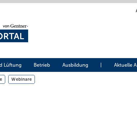
d Lüftung
Betrieb
Ausbildung
|
Aktuelle 
e
Webinare