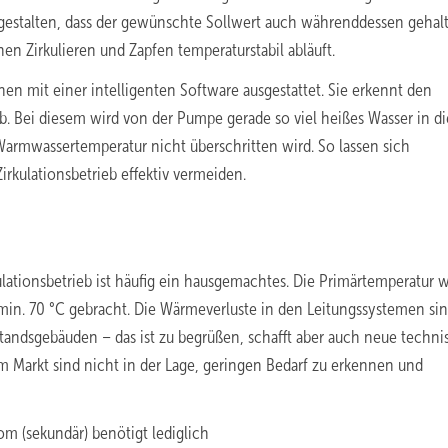
u gestalten, dass der gewünschte Sollwert auch währenddessen gehal
n Zirkulieren und Zapfen temperaturstabil abläuft.
n mit einer intelligenten Software ausgestattet. Sie erkennt den
b. Bei diesem wird von der Pumpe gerade so viel heißes Wasser in di
rmwassertemperatur nicht überschritten wird. So lassen sich
kulationsbetrieb effektiv vermeiden.
tionsbetrieb ist häufig ein hausgemachtes. Die Primärtemperatur w
f min. 70 °C gebracht. Die Wärmeverluste in den Leitungssystemen si
tandsgebäuden – das ist zu begrüßen, schafft aber auch neue techni
 Markt sind nicht in der Lage, geringen Bedarf zu erkennen und
om (sekundär) benötigt lediglich