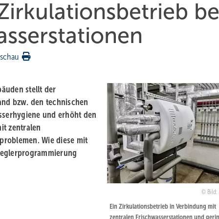
irkulationsbetrieb be
asserstationen
rschau
äuden stellt der
tand bzw. den technischen
asserhygiene und erhöht den
it zentralen
problemen. Wie diese mit
 Reglerprogrammierung
Bild:
Ein Zirkulationsbetrieb in Verbindung mit
zentralen Frischwasserstationen und geri