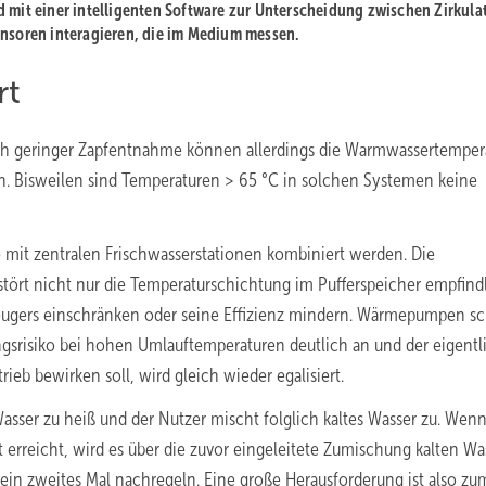
d mit einer intelligenten Software zur Unterscheidung zwischen Zirkula
Sensoren interagieren, die im Medium messen.
rt
ich geringer Zapfentnahme können allerdings die Warmwassertemper
n. Bisweilen sind Temperaturen > 65 °C in solchen Systemen keine
 mit zentralen Frischwasserstationen kombiniert werden. Die
tört nicht nur die Temperaturschichtung im Pufferspeicher empfindl
zeugers einschränken oder seine Effizienz mindern. Wärmepumpen sc
ungsrisiko bei hohen Umlauftemperaturen deutlich an und der eigentl
eb bewirken soll, wird gleich wieder egalisiert.
Wasser zu heiß und der Nutzer mischt folglich kaltes Wasser zu. Wenn
 erreicht, wird es über die zuvor eingeleitete Zumischung kalten Wa
e ein zweites Mal nachregeln. Eine große Herausforderung ist also zu