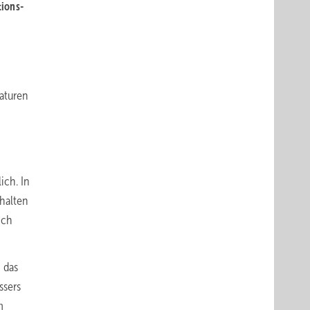
tions-
aturen
ich. In
halten
ich
 das
ssers
m