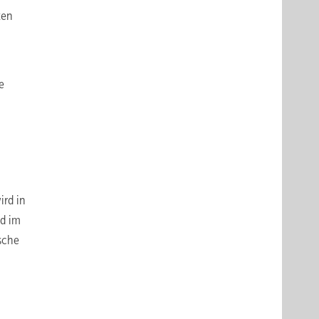
ten
e
ird in
nd im
sche