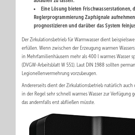
ablaufen zu lassen.
Eine Lösung bieten Frischwasserstationen, d
Reglerprogrammierung Zapfsignale aufnehmen,
prognostizieren und darüber das System ­feinjus
Der Zirkulationsbetrieb für Warmwasser dient beispiels
erfüllen. Wenn zwischen der Erzeugung warmen Wassers u
in Mehrfamilienhäusern mehr als 400 l warmes Wasser s
(DVGW-Arbeitsblatt W 551). Laut DIN 1988 sollten perm
Legionellenvermehrung vorzubeugen.
Andererseits dient der Zirkulationsbetrieb natürlich auc
in der Regel sehr schnell warmes Wasser zur Verfügung ge
das andernfalls erst abfließen müsste.