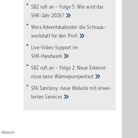
SBZ ruft an – Folge 5: Wie wird das
SHK-Jahr
2026?
Wera Adventskalender: die Schraub­
werk­statt für den
Pro­fi
Live-Video-Support im
SHK-Handwerk
SBZ ruft an – Folge 2: Neue Erkennt­
nisse beim
Wärme­pumpen­test
SFA Sanibroy: neue Web­site mit erwei­
terten
Services
d: Malotech