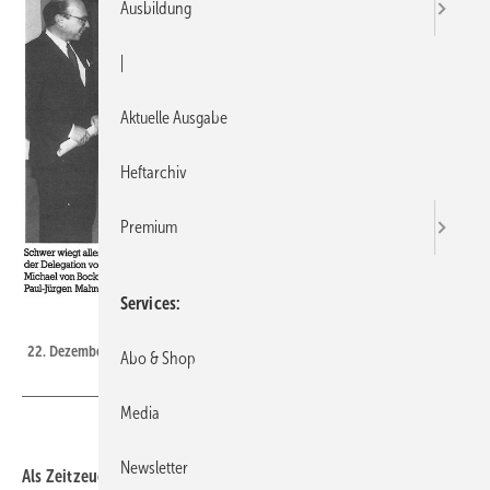
Ausbildung
|
Aktuelle Ausgabe
Heftarchiv
Premium
Services
Bild: SBZ
22. Dezember 1989 (aus SBZ 2-1990).
Abo & Shop
Media
Newsletter
Als Zeitzeuge reibt man sich die Augen: Was, das ist schon 30