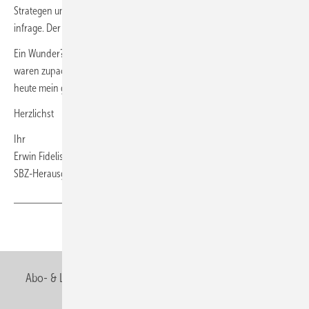
Strategen um Michael von Bock und Polach und Bruno Schliefke nie
infrage. Der Rest ist Geschichte … und zwar eine sehr erfolgreiche.
Ein Wunder? Schon – aber eigentlich auch kein Wunder, denn hier
waren zupackende, mutige Handwerker am Werk. Ihnen gehört noch
heute mein größter Respekt.
Herzlichst
Ihr
Erwin Fidelis Reisch
SBZ-Herausgeber
Teilen
Link kopieren
Abo- & Leserservice
AGB
Alle Inhalte chronologisch