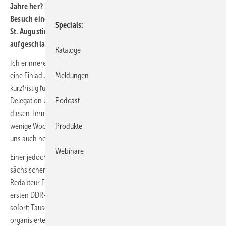
Jahre her? Und ja, vor genau 30 Jahren wurde mit dem ersten
Besuch einer kleinen Delegation aus dem DDR-SHK-Handwerk in
Specials
St. Augustin ein neues Kapitel in der ZVSHK-Verbandsgeschichte
aufgeschlagen.
Kataloge
Ich erinnere mich noch genau: Kurz vor Weihnachten 1989 trudelte
Meldungen
eine Einladung aus St. Augustin ins Haus, mit der wir ziemlich
kurzfristig für den 22. Dezember zum Besuch einer DDR-SHK-
Podcast
Delegation beim ZVSHK eingeladen wurden. So richtige Lust auf
diesen Termin kurz vor Weihnachten hatte eigentlich niemand, und
Produkte
wenige Wochen nach dem Fall der Mauer war das DDR-Handwerk für
uns auch noch ziemlich unbekanntes Niemandsland.
Webinare
Einer jedoch war sofort Feuer und Flamme: der selbst aus dem
sächsischen Kreischa stammende, leider viel zu früh verstorbene SBZ-
Redakteur Erich Werner Streidt. Und was er uns dann vom Besuch der
ersten DDR-SHK-Delegation beim ZVSHK berichtete, elektrisierte uns
sofort: Tausende von selbstständigen oder genossenschaftlich
organisierten Handwerksbetrieben im Bereich SHK gäbe es in der