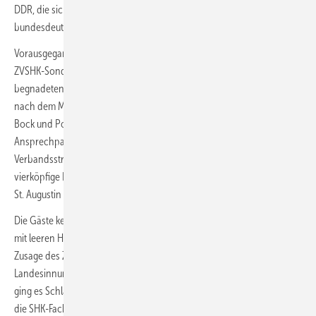
DDR, die sich möglichst schnell unter dem Dach des ZVSHK nach
bundesdeutschem Vorbild organisieren wollten.
Vorausgegangen war diesem Besuch in St. Augustin eine Reise des
ZVSHK-Sonderbeauftragten Ludwig Ruckelshausen in die DDR, eines
begnadeten Netzwerkers mit vielfältigen Beziehungen. Unmittelbar
nach dem Mauerfall sandte ihn der damalige ZVSHK-HGF Michael von
Bock und Polach nach Osten mit der Aufgabe, geeignete
Ansprechpartner zu finden für den Aufbau moderner SHK-
Verbandsstrukturen in der Noch-DDR. Und er wurde fündig, eine
vierköpfige Delegation aus Leipzig und Gera für eine erste Reise nach
St. Augustin war schnell zusammengestellt.
Die Gäste kehrten nach diesem vorweihnachtlichen Blitzbesuch nicht
mit leeren Händen in die Heimat zurück, sondern mit der festen
Zusage des ZVSHK, sie bei der (Wieder-)Gründung von Innungen und
Landesinnungsverbänden nach Kräften zu unterstützen. Von da an
ging es Schlag auf Schlag: Schon am 16. Januar 1990 wurden in Gera
die SHK-Fachverbände Thüringen mit Manfred ­Pötzschner und