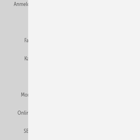
Anmelden
Anmeldung & Registrierung
Newsletter
Datenschutz
E-Paper
Editor's choice
Fachbeiträge
Gentner Verlag
Impressum
Karriere bei Gentner
Team
Mediaservice
Mitgliedschaften und Engagement
Montagezeiten Heizung
Montagezeiten Sanitär
Online Mediadaten
Privacy Manager
RSS-Feed
SBZ abonnieren
Veranstaltungen / Webinare