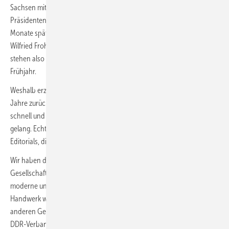
Sachsen mit dem kürzlich verstorbenen, späteren ZVSHK-
Präsidenten Bruno Schliefke an der Spitze gegründet. Und keine zwei
Monate später folgten die Fachverbände Land Brandenburg mit LIM
Wilfried Frohberg und Sachsen-Anhalt mit LIM Joachim Eulenstein. Es
stehen also gleich mehrere 30-Jahre-Jubiläen an im kommenden
Frühjahr.
Weshalb erzähle ich Ihnen dies alles, obwohl es doch schon viele
Jahre zurückliegt? Weil es für mich immer noch ein Wunder ist, wie
schnell und absolut friedlich die deutsche Wiedervereinigung damals
gelang. Echte Gänsehaut-Momente selbst beim Schreiben dieses
Editorials, die spannendste Zeit in meinen 40 Verlegerjahren.
Wir haben dies Männern und Frauen in Politik, Wirtschaft und
Gesellschaft zu verdanken, die damals sofort gehandelt und neue,
moderne und demokratische Strukturen geschaffen haben. Das SHK-
Handwerk war dabei schneller und weitblickender als nahezu alle
anderen Gewerke. Der zaghafte Zwischenschritt der Gründung eines
DDR-Verbandes (wie bei vielen anderen Gewerken) kam für die SHK-