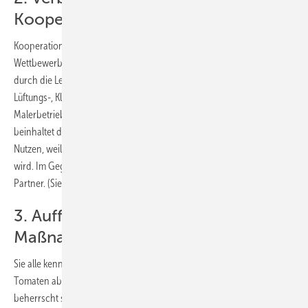
Kooperationspartnern eingehen
Kooperationspartner sollen Angebote ergänzen, damit kein
Wettbewerb untereinander entsteht. Man ergänzt das eigene Angebot
durch die Leistungen der Kooperationspartner. Sanitär-, Heizungs-,
Lüftungs-, Klimabetriebe können ihr Angebot mit den Leistungen von
Malerbetrieben oder Fliesenlegern ergänzen. Für den Kunden
beinhaltet diese Angebotserweiterung oft auch einen zusätzlichen
Nutzen, weil ein Full-Service, also „Alles aus einer Hand“, angeboten
wird. Im Gegenzug gewinnt man Kunden durch die Empfehlung der
Partner. (Siehe auch Internet)
3. Auffallen durch außergewöhnliche
Maßnahmen
Sie alle kennen die Bilder/Grafiken, wo viele gleichfarbige Äpfel, Eier,
Tomaten abgebildet sind. Nur ein Exemplar ist andersfarbig und
beherrscht somit das gesamte Bild. Je weniger finanzielle Mittel zur