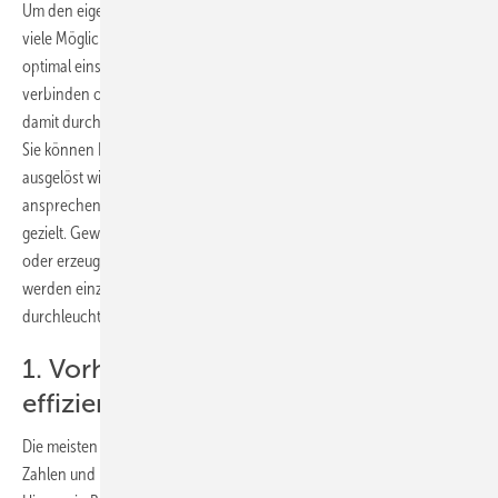
Um den eigenen Etat effizienter einzusetzen, gibt es grundsätzlich
viele Möglichkeiten. Sie können die vorhandenen finanziellen Mittel
optimal einsetzen, Sie können sich mit Kooperationspartnern
verbinden oder durch außergewöhnliche Maßnahmen auffallen,
damit durch nachfolgende Aktivitäten die Wirkung vervielfacht wird.
Sie können Ihre Informationsunterlagen so gestalten, dass Nachfrage
ausgelöst wird. Überlegen Sie sich, wie Sie die richtigen Zielgruppen
ansprechen können und verbreiten Sie hierfür Ihre Informationen
gezielt. Gewinnen Sie Kunden als Empfehler, nutzen Sie das Internet
oder erzeugen Sie Aufsehen durch Sonderaktionen. Im Folgenden
werden einzelne Maßnahmen vor allem im Hinblick auf kleine Etats
durchleuchtet.
1. Vorhandene finanzielle Mittel
effizient einsetzen
Die meisten Unternehmer denken bei der Werbung in absoluten
Zahlen und nicht in Kosten pro Kontakt. Das ist ein Kardinalfehler.