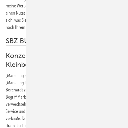
meine Werbemaßnahme einen Wettbewerbsvorteil vermitteln oder
einen Nutzen für die Kunden darstellen? Oder anders: Überlegen Sie
sich, was Sie sagen müssen, damit Interessenten anhalten und sich
nach Ihrem Angebot erkundigen.
SBZ BUCHTIPP
Konzepte und Checklisten für
Kleinbetriebe
„Marketing ist Krieg! Du oder ich!“ In seinem Vorwort im Buch
„Marketing für Klein- und Familienbetriebe“ klärt Hans-Jürgen
Borchardt zunächst einmal seine Leser darüber auf, was unter dem
Begriff Marketing zu verstehen ist. Denn anders als Großbetriebe
verwechseln Handwerker Marketing oft mit Werbung, Vertrieb oder
Service und sie sind der Meinung, dass sich Qualität von selbst
verkaufe. Doch der Wettbewerb hat sich in den letzten Jahren
dramatisch geändert.