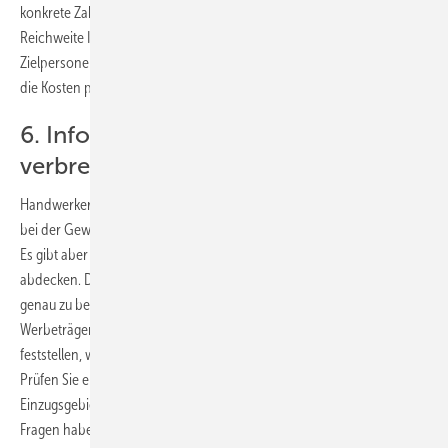
konkrete Zahlen und Informationen über die Verbreitung und
Reichweite Ihres Werbeträgers erhalten, damit Sie wissen, ob Sie Ihre
Zielpersonen, also die möglichen Auftraggeber auch erreichen und
die Kosten pro Kontakt errechnen können.
6. Informationen geplant und gezielt
verbreiten
Handwerker sind eigentlich immer nur regional tätig. Sie müssen sich
bei der Gewinnung neuer Kunden auf ihr Einzugsgebiet konzentrieren.
Es gibt aber selten oder nie Werbeträger, die exakt das Einzugsgebiet
abdecken. Deshalb ist es zwingend notwendig, sein Einzugsgebiet
genau zu bestimmen und mit der Reichweite (Abdeckung) des
Werbeträgers im Zielgebiet abzugleichen. Nur so können Sie
feststellen, welche Prozentsätze der Zielgruppe nicht erreicht werden.
Prüfen Sie ebenfalls den Anteil der Empfänger außerhalb Ihres
Einzugsgebietes ab. Das ist dann herausgeworfenes Geld. Zu allen
Fragen haben die Werbeträger in der Regel detaillierte Unterlagen.