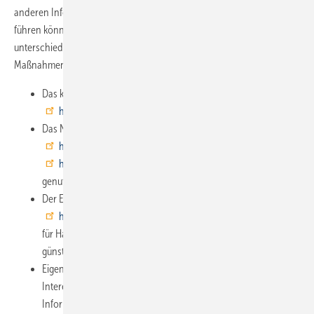
anderen Informationswege im Internet, die sie zu neuen Kunden
führen können. Natürlich ist die Qualität der einzelnen Portale
unterschiedlich und jeder muss selbst herausfinden, welche
Maßnahmen welchen Erfolg auslösen. Hier ein paar Beispiele:
Das kostenlose Einstellen des eigenen Angebots, z. B. bei
https://www.bonx.de/
Das Nutzen von Network-Portalen wie
http://www.xing.de
,
http://www.businesswissen.de
oder
http://www.facebook.de
, die teilweise auch kostenlos
genutzt werden können.
Der Einsatz von Angebotsportalen wie
http://www.myhammer.de
,
http://www.quotatis.de
etc.
für Handwerker. Auch diese Portale sind entweder kostenlos,
günstig oder müssen nur bei Erfolg bezahlt werden.
Eigene Newsletter sind ebenfalls ein geeignetes Mittel,
Interessenten und Kunden permanent mit neuen
Informationen und Angeboten zu beliefern.