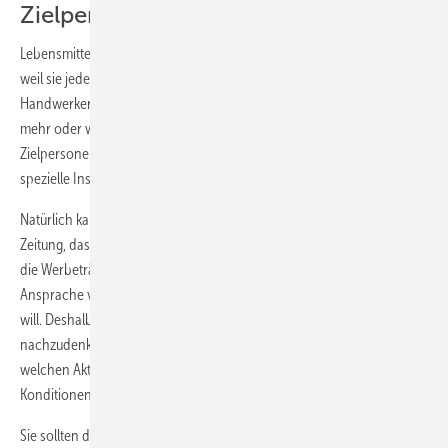
Zielpersonen ansprechen
Lebensmittelhändler, Schuhgeschäfte oder Bäcker haben es einfach,
weil sie jeden ansprechen können – außer sie haben sich spezialisiert.
Handwerker hingegen sprechen nicht die Allgemeinheit an, sondern
mehr oder weniger klar zu definierende Zielgruppen oder
Zielpersonen wie Hausbesitzer, Unternehmer, Renovierer, Firmen oder
spezielle Institutionen.
Natürlich kann man viele Personen dieser Zielgruppen über die
Zeitung, das Internet und andere Werbeträger erreichen, aber wenn
die Werbeträger nicht selektiert werden, wird viel Geld für die
Ansprache von Personen ausgegeben, die man gar nicht erreichen
will. Deshalb ist es zwingend notwendig, intensiv darüber
nachzudenken, über welche Werbeträger, über welche Wege, mit
welchen Aktionen man seine Zielpersonen zu den günstigsten
Konditionen erreicht.
Sie sollten deshalb darauf achten, dass Sie von den Anbietern