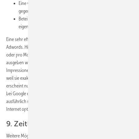
Eine weitere Form die Bekanntheit zu erweitern, ist die
gegenseitige Verlinkung mit Kooperationspartnern.
Beteiligungen an Blogs und das unentgeltliche Einstellen von
eigenen (Fach-)Beiträgen in verschiedene Portale.
Eine sehr effiziente Form im Internet zu werben, bietet Google mit
Adwords. Hierbei kann man genau bestimmen, wie viel Geld pro Tag
oder pro Monat für eine Werbung (Text-, Image- Videoanzeige)
ausgeben werden soll, weil die Kosten pro Klick oder pro 1000
Impressionen berechnet werden. Diese Werbung ist sehr effizient,
weil sie exakt auf die Zielgruppe ausgerichtet werden kann. Sie
erscheint nur, wenn jemand die hinterlegten Suchworte (keywords)
bei Google eingibt. Das Google-Adwords-Learning-Center beschreibt
ausführlich und verständlich, was wie zu tun ist, um Werbung im
Internet optimal zu gestalten.
9. Zeitlich begrenzte Sonderaktionen
Weitere Möglichkeiten, Nachfrage schnell zu generieren, sind aktuelle