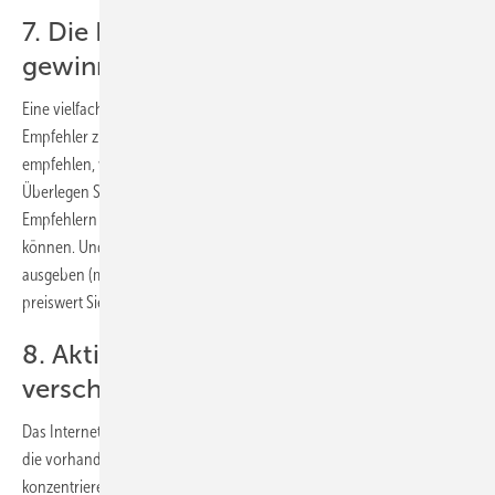
7. Die Kunden als Empfehler
gewinnen
Eine vielfach missachtete Möglichkeit ist es, die eigenen Kunden als
Empfehler zu gewinnen. Warum sollte ein Kunde aber einen Betrieb
empfehlen, wenn er noch nicht mal ein Wort des Dankes hört?
Überlegen Sie mal, was Sie alles machen können, um Ihre Kunden zu
Empfehlern zu machen bzw. wie Sie sich für Empfehlungen bedanken
können. Und: Denken Sie auch mal darüber nach, wie viel Geld Sie
ausgeben (müssen), um einen neuen Kunden zu gewinnen, und wie
preiswert Sie diese Aufgabe mittels Empfehler lösen können.
8. Aktionen im Internet auf
verschiedenen Portalen
Das Internet ist unverzichtbar aber leider nutzen viele Unternehmer
die vorhandenen Möglichkeiten nur unzureichend. Die meisten
konzentrieren sich auf ihre Internetseiten und vernachlässigen die