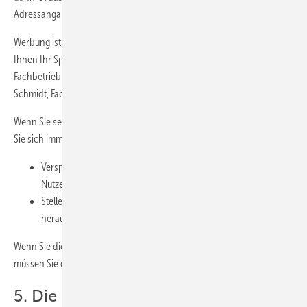
Adressangabe. Werbung hat die Aufgabe, Nachfrage zu schaffen.
Werbung ist, wenn auf der gleichen Stelle stehen würde: Wir zeigen
Ihnen Ihr Sparpotenzial bei den Energiekosten. Franz Schmidt,
Fachbetrieb für SHK. Oder: Mit uns sparen Sie Energiekosten. Franz
Schmidt, Fachbetrieb für SHK.
Wenn Sie selbst eine Schlagzeile oder einen Text entwickeln, müssen
Sie sich immer fragen:
Verspreche ich den Kunden einen Vorteil, einen besonderen
Nutzen?
Stelle ich das, was meinen Betrieb auszeichnet deutlich
heraus?
Wenn Sie diese zwei Fragen nicht positiv beantworten können,
müssen Sie dringend über Ihr Leistungsangebot nachdenken.
5. Die richtigen Zielgruppen oder