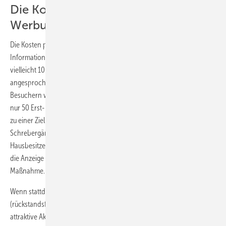
Die Kosten pro Kontakt sind bei
Werbung die relevante Größe
Die Kosten pro Zielperson sind exorbitant hoch. Über diesen
Informationskasten des Vereins werden 50 Vereinsmitglieder und
vielleicht 100 Besucher, die diese Anzeige bewusst lesen,
angesprochen. Es darf angenommen werden, dass von den 100
Besuchern weitere 50 Personen das Unternehmen kennen und somit
nur 50 Erst- bzw. Neukontakte entstehen. Ergebnis: Jeder Neukontakt
zu einer Zielperson kostet 6 Euro. Hinzu kommt, dass Pächter von
Schrebergärten überwiegend Wohnungsmieter und keine
Hausbesitzer sind und damit nicht zur Kernzielgruppe gehören, d. h.,
die Anzeige im Informationskasten wäre eine absolut falsche
Maßnahme.
Wenn stattdessen der Firmenwagen mit selbstklebenden Folien
(rückstandsfrei wieder abzulösen) ausgestattet würde, könnten dort
attraktive Aktionen und Sonderangebote vorstellt werden, die