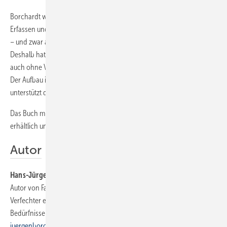
Borchardt will in seinem Buch die Urform des Marketings, nämlich das
Erfassen und Erfüllen von Kundenwünschen, systematisch vermitteln
– und zwar auf einem Niveau, das seiner Zielgruppe zuträglich ist.
Deshalb hat er seine Handlungsanleitungen so aufgebaut, dass sie
auch ohne Vorwissen in Sachen Marketing leicht verständlich sind.
Der Aufbau ist systematisch in vielen Einzelschritten und wird jeweils
unterstützt durch Checklisten und Beispiele.
Das Buch mit der ISBN 978-3-89578-349-4 ist im Buchhandel
erhältlich und kostet 24,90 Euro.
Autor
Hans-Jürgen Borchardt
ist Werbekaufmann und seit über 20 Jahren
Autor von Fachbeiträgen zum Thema Marketing. Er ist konsequenter
Verfechter eines vereinfachten Marketings mit Blick auf die
Bedürfnisse von Handwerksbetrieben. E-Mail:
hans-
juergenborchardt@gmx.de