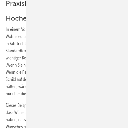
Praxisbeispiel
Hocheffiziente Außenwerbung
In einem Vorort von New York wurde an einer Einfallstraße eine neue
Wohnsiedlung errichtet. Wie üblich wurde direkt an der rechten Seite
in Fahrtrichtung City eine große Werbefläche aufgestellt. Statt des
Standardtextes: „Hier entstehen Eigentumswohnungen“ einschließlich
wichtiger Konditionen stand auf der Werbefläche nur folgender Text:
„Wenn Sie hier eine Wohnung hätten, müssten Sie erst jetzt losfahren.“
Wenn die Pendler abends wieder nach Hause fuhren, stand auf einem
Schild auf der anderen Straßenseite: „Wenn Sie hier eine Wohnung
hätten, wären Sie jetzt zu Hause.“ Die Firma soll die gesamte Nachfrage
nur über diese beiden Schilder aufgebaut haben.
Dieses Beispiel zeigt, wie wichtig es ist, die Texte so zu formulieren,
dass Wünsche geweckt werden. Interessenten müssen das Gefühl
haben, dass ihnen die Lösung eines Problems oder die Erfüllung eines
Wunsches geboten wird. Fragen Sie sich selbst: „Werde ich durch