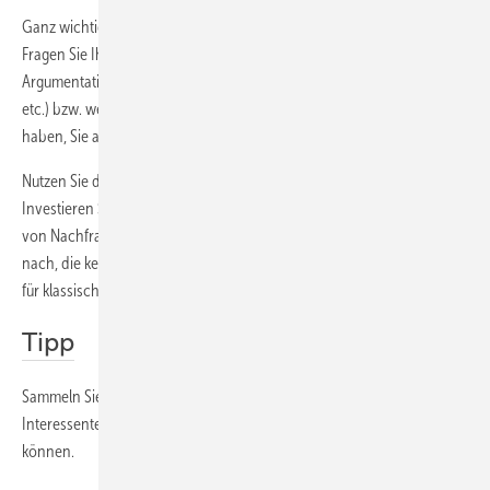
Ganz wichtig ist, dass Sie permanent Erfolgskontrollen betreiben.
Fragen Sie Ihre Kunden immer, welches Angebot, welche
Argumentation, welcher Werbeträger (Internet, Zeitung, Empfehler
etc.) bzw. welches Werbemittel (Brief, Link, Anzeige etc.) sie veranlasst
haben, Sie auszuwählen.
Nutzen Sie die vielfältigen Möglichkeiten, die sich Ihnen bieten.
Investieren Sie auch einmal gezielt Ihre Zeit, um über die Produktion
von Nachfrage nachzudenken. Denken Sie über die Möglichkeiten
nach, die kein oder nur sehr wenig Geld kosten, bevor Sie (viel) Geld
für klassische Werbung ausgeben. Es lohnt sich immer.
Tipp
Sammeln Sie konsequent die E-Mail-Adressen von Kunden,
Interessenten und Besuchern, damit Sie diese gezielt bewerben
können.