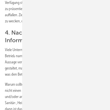
Verfügung stehen, desto wichtiger ist es, sich anders als Andere (AAA)
zu präsentieren, damit die eigenen Maßnahmen entsprechend
auffallen. Ziel der Differenzierung muss sein, das Interesse der Medien
zu wecken, damit diese über das Angebot, die Werbung, berichten.
4. Nachfrage durch gezielte
Informationen auslösen
Viele Unternehmer glauben, dass es ausreichend ist, wenn sie ihren
Betrieb namentlich vorstellen und das mit einer kurzen allgemeinen
Aussage verbinden. Das machen fast alle. Wer seine Werbung so
gestaltet, macht den folgenden Kardinalfehler: Es wird nicht gesagt,
was den Betrieb auszeichnet.
Warum sollte ein Kunde den Anbieter wechseln, wenn dieser ihm
nicht einen konkreten Vorteil verspricht? Wenn auf dem Firmenwagen
und/oder an der Hauswand steht: Franz Schmidt, Fachbetrieb für
Sanitär-, Heizungs- und Klimatechnik, Straße, Telefon und Internet,
dann ist das keine Werbung, sondern eine Namens- und