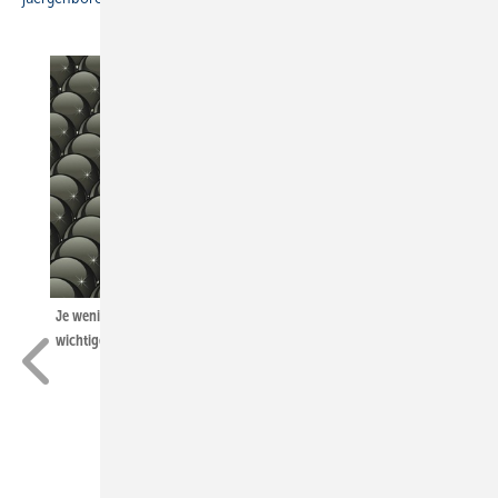
Je weniger Mittel für Werbung zur Verfügung stehen, desto
wichtiger ist es, sich auffallend zu präsentieren.