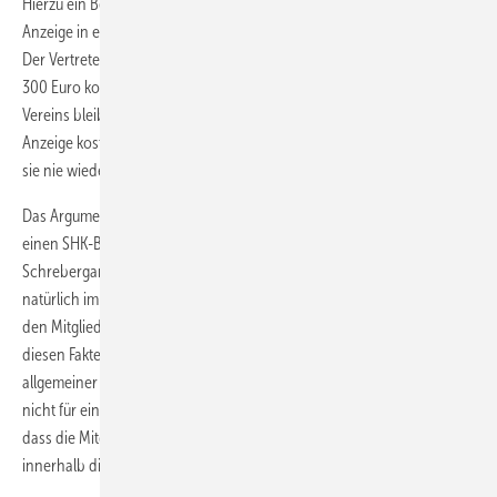
Hierzu ein Beispiel: Ein Vertreter überredet einen Unternehmer, eine
Anzeige in einem Informationskasten einer Gartenkolonie zu schalten.
Der Vertreter überzeugt mit dem Argument, dass diese Anzeige nur
300 Euro kostet und für drei Jahre in dem Informationskasten dieses
Vereins bleibt. Er argumentiert: „Das ist eine einmalige Chance. Diese
Anzeige kostet für ein ganzes Jahr nur 100 Euro. Billiger bekommen
sie nie wieder eine Anzeige für ein ganzes Jahr.“
Das Argument ist im Prinzip richtig, aber diese Maßnahme wäre für
einen SHK-Betrieb eine totale Fehlinvestition. Der
Schrebergartenverein hat 50 Mitglieder. Der Informationskasten steht
natürlich im Gelände des Vereins, d.h., dieser Kasten kann nur von
den Mitgliedern und einigen Besuchern eingesehen werden. Aus
diesen Fakten er­geben sich folgende Konsequenzen: Es kann nur ein
allgemeiner Text geschaltet werden, weil die dreijährige Standzeit sich
nicht für ein aktuelles Angebot eignet. Es darf angenommen werden,
dass die Mitglieder dieses Vereins den Betrieb kennen. Er ist also
innerhalb dieses Personenkreises bereits bekannt.