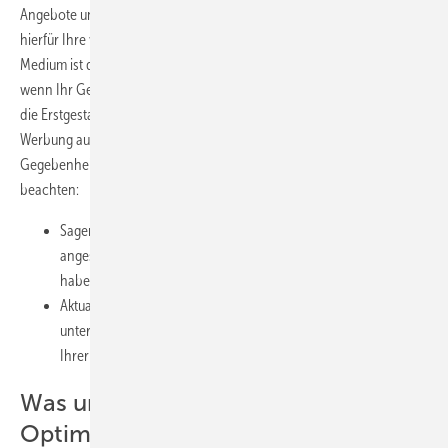
Angebote und Tage der offenen Tür. Nutzen Sie zur Ankündigung
hierfür Ihre verschiedenen Werbekanäle. Ein besonders geeignetes
Medium ist dabei die eigene Außenwerbung, insbesondere dann,
wenn Ihr Geschäft an einer verkehrsreichen Straße liegt. Auch wenn
die Erstgestaltung etwas teurer ist, auf Dauer ist diese stationäre
Werbung ausgesprochen preiswert und sie lässt sich gut an aktuelle
Gegebenheiten anpassen. Sie müssen dabei allerdings zwei Dinge
beachten:
Sagen Sie nicht wie 99 % aller Unternehmer, dass Sie hier
angesiedelt sind, sondern dass Sie etwas besonderes zu bieten
haben. Ein beeindruckendes Beispiel finden sie im Infokasten.
Aktualisieren Sie Ihr Angebot regelmäßig, damit Sie die
unterschiedlichsten Bedürfnisse und Erwartungshaltungen
Ihrer Kunden ansprechen.
Was unbedingt noch zur
Optimierung gehört