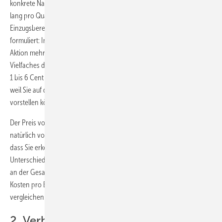
konkrete Nachfrage auslösen. Für das gleiche Geld kann man ein Jahr
lang pro Quartal einmal die Folien wechseln und – je nach
Einzugsbereich – tausendfach neue Kunden ansprechen. Anders
formuliert: In einer ländlichen Region erreichen Sie mit einer solchen
Aktion mehrere tausend Neukontakte pro Jahr, in Großstädten ein
Vielfaches davon. Damit liegen die Kosten in der Größenordnung von
1 bis 6 Cent pro Neukontakt. Und: Sie schaffen konkrete Nachfrage,
weil Sie auf den Folien attraktive und zeitlich begrenzte Angebote
vorstellen können.
Der Preis von 1 bis 6 Cent pro Neukontakt ist geschätzt und hängt
natürlich von Region und Bevölkerungsdichte ab. Entscheidend ist,
dass Sie erkennen, dass die Kosten je Erst- bzw. Neukontakt gewaltige
Unterschiede aufweisen. Deshalb ist es sinnvoll, wenn Sie sich nicht
an der Gesamtsumme einer Maßnahme orientieren, sondern die
Kosten pro Erstkontakt abschätzen und dann die Maßnahmen
vergleichen.
2. Verbindungen mit