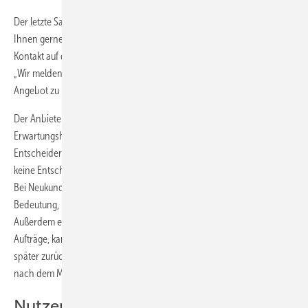
Der letzte Satz im Angebot („Für eventuelle Rückfragen stehen wir
Ihnen gerne zur Verfügung“) überträgt meist die Initiative für einen
Kontakt auf den Kunden. Wer die Initiative selbst behält, textet anders:
„Wir melden uns bei Ihnen in etwa zehn Tagen, um mit Ihnen unser
Angebot zu besprechen.“
Der Anbieter bleibt am Ball, der Kunde hat die entsprechende
Erwartungshaltung. Beim Termin muss es gelingen, mit dem
Entscheider vor Ort zu sprechen und nicht mit Drittpersonen, die
keine Entscheidung treffen und Fragen nicht beantworten können.
Bei Neukunden hat die persönliche Besprechung besondere
Bedeutung, man lernt sich kennen und kann Beziehungen knüpfen.
Außerdem entdeckt der Anbieter weitere Möglichkeiten für zukünftige
Aufträge, kann zusätzlich noch Bedürfnisse erkennen, auf die er
später zurückkommt. Prospekte von Herstellern ergänzen Ihr Angebot
nach dem Motto „Ein Bild sagt mehr als tausend Worte“.
Nutzen herausstellen