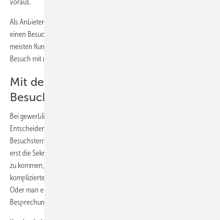
voraus.
Als Anbieter können Sie das Angebot senden und wenige Tage darauf
einen Besuchstermin vorschlagen. Eine andere Möglichkeit, die den
meisten Kunden weniger zusagt: Sie bringen das Angebot beim
Besuch mit und besprechen es gleich.
Mit der Methode ANGST zu
Besuchsterminen
Bei gewerblichen Kunden ist der beste Gesprächspartner der
Entscheidende und nicht irgendeine Drittperson. Am Telefon einen
Besuchstermin zu vereinbaren ist recht schwierig. Häufig erreicht man
erst die Sekretärin. Um an der Sekretärin oder Telefonzentrale vorbei
zu kommen, gibt es einige Möglichkeiten. Man stellt ihr eine
komplizierte Frage, sodass man mit dem Entscheider verbunden wird.
Oder man erwähnt, dass man schon im Angebot einen
Besprechungstermin/Anruftermin vereinbart hat.