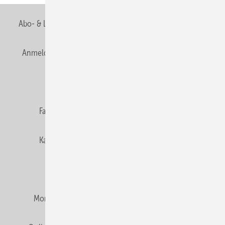
Abo- & Leserservice
AGB
Alle Inhalte chronologisch
Anmelden
Anmeldung & Registrierung
Newsletter
Datenschutz
E-Paper
Editor's choice
Fachbeiträge
Gentner Verlag
Impressum
Karriere bei Gentner
Team
Mediaservice
Mitgliedschaften und Engagement
Montagezeiten Heizung
Montagezeiten Sanitär