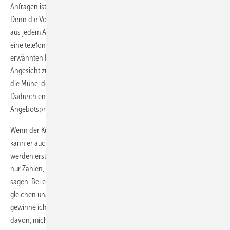
Anfragen ist es sinnvoll, eine Angebotsbesprechung anzubieten.
Denn die Vorteile und der Nutzen für den Kunden ergeben sich nicht
aus jedem Angebot. Eine persönliche Besprechung ist aufwendiger als
eine telefonische, aber viel wirkungsstärker. Die einzelnen im Angebot
erwähnten Positionen, die dem Kunden nicht viel sagen, können von
Angesicht zu Angesicht ausführlich definiert werden. Machen Sie sich
die Mühe, dem Kunden den Arbeitsumfang vor Ort zu erklären.
Dadurch entstehen ein Wertbewusstsein und ein Verständnis für die
Angebotspreise.
Wenn der Kunde den Leistungsumfang nicht nachvollziehen kann,
kann er auch den Preis nicht verstehen. Leistungsbestandteile
werden erst im Gespräch transparent, im Spalten-Angebot sind es
nur Zahlen, Schlagworte und Abkürzungen, die dem Kunden nicht viel
sagen. Bei erklärungsbedürftigen Angeboten hat der Kunde immer die
gleichen unausgesprochenen Fragen: Was bringt es mir? Was
gewinne ich mit dem Angebot? Was kann ich sparen? Was habe ich
davon, mich dafür zu entscheiden?