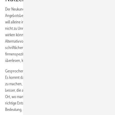
Der Neukunde (Erstanfrager) ist nicht immer begeistert von der
Angebotsbesprechung vor Ort. Er fürchtet, bedrängt zu werden und
will alleine in Ruhe entscheiden. Und auch Sie als Anbieter befürchten
nicht zu Unrecht, dass die Besprechung des Angebots aufdringlich
wirken könnte. Andererseits können technische Details und
Alternativvorschläge vor Ort weit besser geklärt werden als in einem
schriftlichen Angebot. Komplizierte Technik ist erklärungsbedürftig,
firmenspezifische Leistungen des Anbieters werden im Angebot gerne
überlesen, können persönlich besser präsentiert werden.
Gesprochene Informationen wirken eben anders als geschriebene.
Es kommt darauf an, dem Kunden den Nutzen der Besprechung klar
zu machen, ihn für einen Termin zu gewinnen. Nirgendwo ist es
besser, die angebotene Leistung zu besprechen, als beim Kunden vor
Ort, wo man im Zusammenhang der vorhandenen Möglichkeiten die
richtige Entscheidung trifft. Die Vor-Ort-Besprechung gewinnt an
Bedeutung, setzt aber auch eine innere Bereitschaft auf beiden Seiten