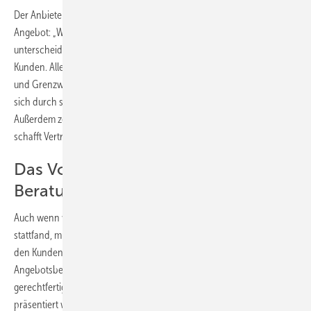
Der Anbieter gibt nicht nur Antworten darauf, er begründet sein
Angebot: „Warum habe ich Ihnen A angeboten und nicht B?“ Worin
unterscheiden sich Alternativen und was bedeutet das für den
Kunden. Alle Erklärungen umfassen auch die geltenden Vorschriften
und Grenzwerte, die eingehalten werden müssen. Der Anbieter kann
sich durch seine Fachkompetenz sehr vorteilhaft profilieren.
Außerdem zeigt er, dass er mit dem Kopf des Kunden denkt. Das
schafft Vertrauen.
Das Volumen muss den
Beratungsaufwand rechtfertigen
Auch wenn vor dem Angebot schon eine Besichtigung beim Kunden
stattfand, muss man sich die Mühe machen, in einem Zweitgespräch
den Kunden vom Angebot zu überzeugen. Der Aufwand einer
Angebotsbesprechung muss durch das Auftragsvolumen
gerechtfertigt sein, denn nicht jedes Angebot muss persönlich
präsentiert werden.