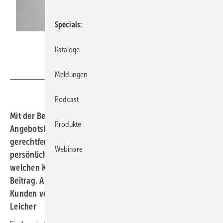
Specials
Jeffrey Hamilton / Thinkstock
Kataloge
Meldungen
Podcast
Mit der Besprechung punkten
Der Aufwand einer
Produkte
Angebotsbesprechung sollte durch das Auftragsvolumen
gerechtfertigt sein, denn nicht jedes Angebot muss
Webinare
persönlich präsentiert werden. Wie das gelingt und nach
welchen Kriterien entschieden wird, erläutert der
Beitrag. Außerdem nennt der Autor Möglichkeiten, um
Kunden von einem Vor-Ort-Termin zu überzeugen.
Rolf
Leicher