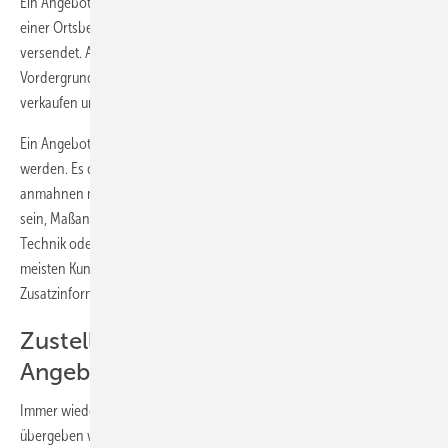
Ein Angebot der Sanitär- und Heizungsbranche kommt meist nach
einer Ortsbesichtigung beim Kunden zustande und wird oft per Brief
versendet. Angebote sind schriftliche Verkaufsgespräche. Im
Vordergrund stehen Ihr Leistungspaket und die Zielsetzung zu
verkaufen und nicht nur die AGB.
Ein Angebot muss der Anfrage voll entsprechen und zeitnah zugestellt
werden. Es darf nicht soweit kommen, dass der Kunde die Zustellung
anmahnen muss. Die einzelnen Positionen sollten ausführlich getextet
sein, Maßangaben, Materialien, Lohnkosten sowie die Erläuterung der
Technik oder Montage dürfen nicht fehlen. Außerdem bevorzugen die
meisten Kunden eine übersichtliche Gliederung des Angebots und
Zusatzinformationen zur Erleichterung ihrer Entscheidung.
Zustellung oder Besprechung des
Angebots?
Immer wieder taucht die Frage auf, ob ein Angebot persönlich
übergeben werden sollte. Bei großen Objekten oder umfangreichen