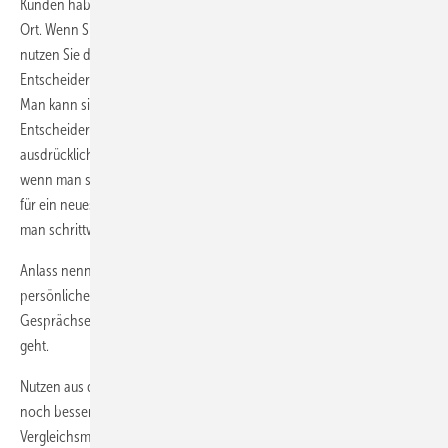
Kunden haben nicht immer Lust auf eine Angebotsbesprechung vor
Ort. Wenn Sie beim Kunden telefonisch Ihren Besuch anmelden,
nutzen Sie diese neue Strategie bei der Sekretärin und beim
Entscheider direkt. Lassen Sie sich nicht auf Rückrufversprechen ein.
Man kann sich auch nicht darauf verlassen, dass die Sekretärin dem
Entscheider eine Notiz über Ihren Anruf macht, auch wenn sie das
ausdrücklich anbietet. Wie schnell kommt man in die Warteschleife,
wenn man sich vertrösten lässt. Auf jeden Fall behält man die Initiative
für ein neues Telefonat. Das Telefonat für einen Termin vor Ort führt
man schrittweise nach folgender Strategie, ANGST genannt.
Anlass nennen: Noch zu klärende Fragen aus dem Angebot in einem
persönlichen Gespräch klären. Man braucht einen guten
Gesprächseinstieg (Aufhänger), wenn die Sekretärin fragt, um was es
geht.
Nutzen aus dem Besuch erklären: Sie können den Kunden vor Ort
noch besser informieren, aktuelle Fragen beantworten und bessere
Vergleichsmöglichkeiten aufzeigen.