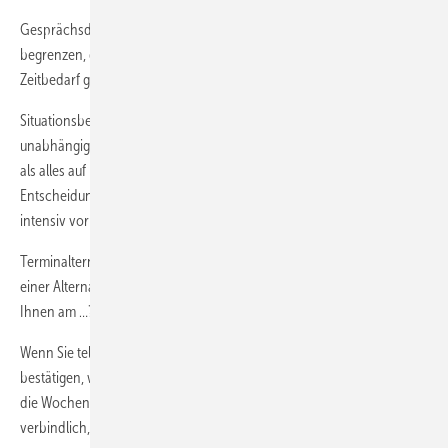
Gesprächsdauer nennen: Den zeitlichen Aufwand auf 30 Minuten
begrenzen, die Bedenken nehmen, dass es um einen großen
Zeitbedarf geht und der Anbieter drängt.
Situationsbezogen argumentieren: Planen Sie den Besuch
unabhängig von der Entscheidungsreife des Kunden, das ist besser
als alles auf Eis zu legen: „Unabhängig von Ihrem
Entscheidungstermin lohnt sich ein Kurzgespräch. Sie sind dann
intensiv vorbereitet, wenn Sie später entscheiden wollen.“
Terminalternative vorschlagen: Möglichst zwei zeitnahe Termine mit
einer Alternativfrage vorschlagen. Die geschlossene Frage (Passt es
Ihnen am …?) vermeiden, weil es dabei oft zu einer Absage kommt.
Wenn Sie telefonisch vereinbarte Besuchstermine schriftlich
bestätigen, wird der Termin ernst genommen. Gerade bei Kontakten,
die Wochen im Voraus abgesprochen werden, wirkt die Bestätigung
verbindlich, der Termin wird nicht vergessen.