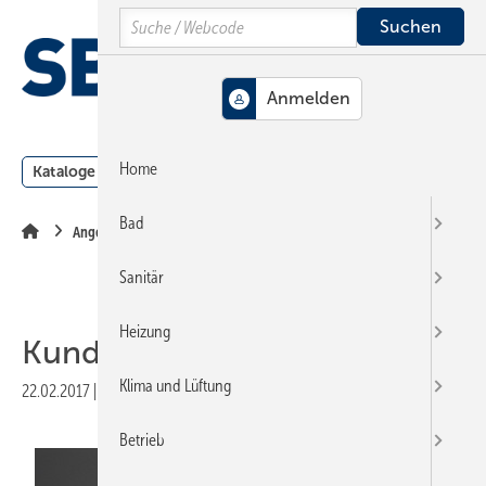
Springe
Springe
Springe
Search
auf
auf
auf
Hauptinhalt
Hauptmenü
SiteSearch
MENÜ
Home
Kataloge
Meldungen
Podcast
Produkte
Webin
Bad
Angebotsmanagement
Sanitär
Heizung
Kunden ködern
Klima und Lüftung
22.02.2017
|
Veröffentlicht in
Ausgabe 05-2017
|
Druckvorschau
Betrieb