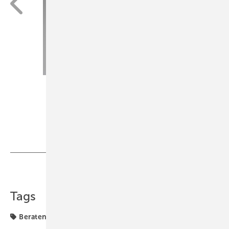
Jeffrey Hamilton / Thinkstock
Teilen
Link kopieren
Tags
Beraten + Verkaufen