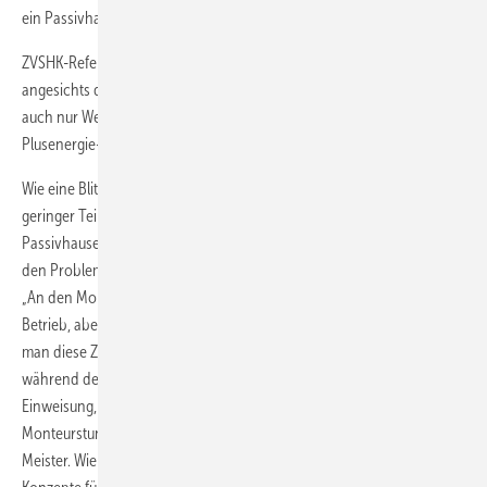
ein Passivhaus propagiert werden, war seine These.
ZVSHK-Referent Matthias Wagnitz sah in seinen Einschätzungen
angesichts der angestrebten Klimaschutzziele der Bundesregierung
auch nur Wege, die zum Passivhaus und darüber hinaus zur
Plusenergie-Bauweise führen.
Wie eine Blitzumfrage in der Bufa zeigte, realisiert heute nur ein sehr
geringer Teil der SHK-Betriebe Projekte mit den Anforderungen eines
Passivhauses. Das hindert den ZVSHK allerdings nicht daran, sich mit
den Problemstellungen von morgen zu befassen. Matthias Wagnitz:
„An den Montageleistungen im Passivhaus ändert sich nichts für den
Betrieb, aber die Beratungsleistungen liegen erheblich höher. Wenn
man diese Zeiten, von der Angebotserstellung über die Betreuung
während der Bauzeit bis hin zur erforderlichen detaillierten
Einweisung, zusammenrechnet, dann kommen auf drei
Monteurstunden eine Stunde für die Beratungstätigkeiten durch den
Meister. Wie soll dies in Zukunft kalkuliert werden?“ Taugliche