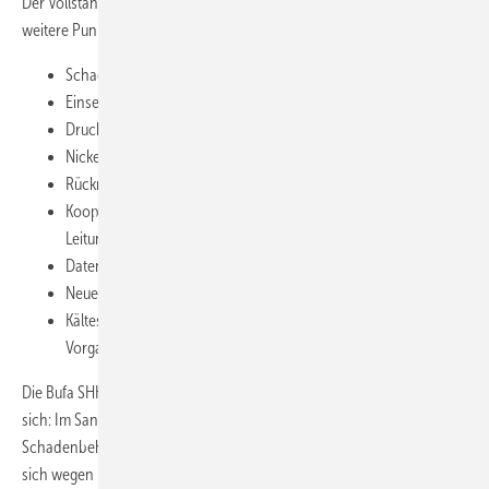
Der Vollständigkeit halber sei abschließend erwähnt, dass zahlreiche
weitere Punkte in der Bufa erörtert wurden:
Schadensfälle in Verbindung mit Kunststoffverbundrohren
Einseitige Garantiezusagen von Herstellern
Druckerhöhungsanlagen nach DIN 1988-50
Nickelfreie Werkstoffe und mögliche Zulassungen
Rückrufaktionen von Solar-Kollektoren
Kooperation mit Sachversicherern beim Thema
Leitungswasserschäden
Datenbank und Katalog zu regenerativen Energien
Neue Wärmepumpenkonzepte
Kälteschein: Weiterbildung nach den neuen rechtlichen
Vorgaben ab Herbst.
Die Bufa SHK hatte erneut einen Marathon durch drei Gewerke vor
sich: Im Sanitärbereich nahm die Entwässerungstechnik sowie die
Schadenbehebung defekter Verbundrohre breiten Raum ein – was
sich wegen laufender Gespräche an dieser Stelle nicht näher erörtern