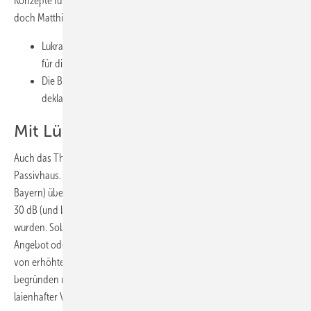
Konzepte für die Mitgliedschaft stehen erst noch vor der Bewährung,
doch Matthias Wagnitz nannte bereits zwei wichtige Punkte:
Lukrativ für den SHK-Betrieb werde nur das Komplettangebot
für die haustechnischen Anlagen sein können
Die Beratung werde als separater Posten in der Kalkulation
deklariert werden müssen.
Mit Lüftung 30 dB sicher einhalten?
Auch das Thema Schallschutz nach DIN 4109 endete letztlich beim
Passivhaus. Zunächst aber informierte Jörg Schütz (Fachverband SHK
Bayern) über aktuelle Gerichtsurteile, in denen hohe Schutzziele von
30 dB (und besser) als geschuldete Werkleistung vorausgesetzt
wurden. Sobald Begriffe wie z.B. Komfortwohnung oder Qualität in
Angebot oder Werbetext verwendet worden seien, könne ein Bauherr
von erhöhten Schallschutzmaßnahmen ausgehen. In diesem Tenor
begründen mittlerweile viele Gerichte ihre Entscheidungen zugunsten
laienhafter Vorstellungen der Bauherren.