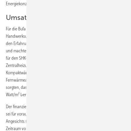
Energiekonzepten beschäftigen.
Umsatzrückgang im Passivhaus?
Für die Bufa war das Passivhaus deshalb gleich mehrfach ein ­Thema.
Handwerksunternehmer Gerald Lange aus Niedersachsen konnte aus
den Erfahrungen mit bis jetzt 20 realisierten Passivhäusern berichten
und machte deutlich: „Im Passivhaus gibt es keinen Umsatzrückgang
für den SHK-Betrieb.“ Vielmehr seien es statt einer herkömmlichen
Zentralheizung andere Komponenten wie die Lüftungsanlage, die
Kompaktwärmepumpe, der Pellet- oder Stückholzofen sowie der
Fernwärmeanschluss, die heute je nach Rahmenbedingungen dafür
sorgten, dass unter anderem die geringe Heizlast von weniger als 10
Watt/m² bereitgestellt werden könne.
Der finanzielle Mehraufwand von derzeit etwa 15 % für ein Passivhaus
sei für vorausschauende Bauherren kein Hinderungsgrund mehr.
Angesichts steigender Energiekosten, die jetzt bereits über einen
Zeitraum von 50 Jahren betrachtet werden müssten, könne nur noch