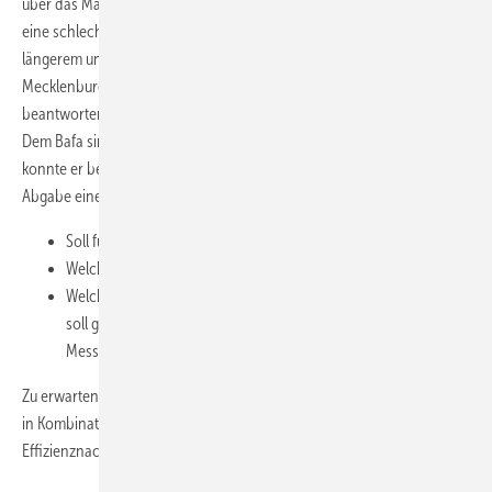
über das Marktanreizprogramm. Was aber ist, wenn sich nachträglich
eine schlechtere Jahresarbeitszahl herausstellen sollte? Diese seit
längerem ungeklärte Frage konnte Thorsten Rabe (Fachverband SHK
Mecklenburg-Vorpommern) durch Gespräche mit dem Bafa
beantworten. „Man wird deshalb keine Fördergelder zurückfordern.
Dem Bafa sind die Angaben primär zu statistischen Zwecken wichtig“,
konnte er beruhigen. Allerdings gebe es andere Fragen, die vor
Abgabe eines Angebotes geklärt werden müssten:
Soll für die neue WP-Anlage ein Bafa-Antrag gestellt werden?
Welches Heizsystem soll der WP nachgeschaltet werden?
Welcher Typ Wärmemengenzähler (Ultraschall: ca. 500 Euro)
soll gewählt werden? An welcher Stelle lässt sich dieses
Messgerät mit der WP kombinieren?
Zu erwarten ist, dass das Bafa ab Anfang 2009 nur noch Fördergelder
in Kombination mit einem Wärmemengenzähler freigibt, damit ein
Effizienznachweis der WP-Anlage möglich ist.