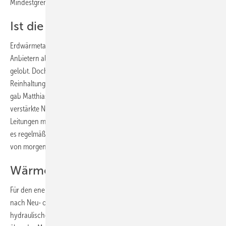
Mindestgrenze realisieren.
Ist die kühle Luft auch sauber?
Erdwärmetauscher in Verbindung mit Lüftungsanlagen werden von
Anbietern als natürliche, energiesparende Komponenten hoch
gelobt. Doch wenn man mehr erfahren möchte über Wartung bzw.
Reinhaltung dieser Bauteile, nehme die Auskunftsfreude deutlich ab,
gab Matthias Wagnitz seine Erfahrungen weiter. Er sagte eine
verstärkte Nachfrage für die Zukunft voraus, warnte allerdings: „Die
Leitungen müssen zugänglich bleiben! Feuchte, Laub und Schmutz gilt
es regelmäßig zu entfernen, sonst ist dies der hygienische Problemfall
von morgen für den Fachbetrieb!“
Wärmepumpen und ihre Effizienz
Für den energieeffizienten Einsatz von Wärmepumpen werden je
nach Neu- oder Altbau bestimmte Jahresarbeitszahlen (einschließlich
hydraulischer Abgleich) vorausgesetzt – sonst gibt es keine Förderung