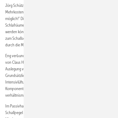
Jörg Schütz: „Ein erhöhter Schallschutz von 26 dB ist ohne
Mehrkosten und ohne das Hinzuziehen eines Akustikers nicht
möglich!“ Die Praxis zeige, dass Schutzziele unter 30 dB in
Schlafräumen mangels Güte einzelner Komponenten kaum erreicht
werden könnten. Übrigens: Seit Jahren hat der ZVSHK alles Wichtige
zum Schallschutz im Merkblatt T67 aufgelistet – doch die Nachfrage
durch die Mitgliedsbetriebe ist sehr gering...
Eng verbunden mit diesem Schallschutz-Thema war auch das Referat
von Claus Händel (Fachinstitut Gebäude-Klima FGK), der über die
Auslegung von Lüftungsanlagen nach E DIN 1946-6 informierte.
Grundsätzlich werde jetzt unterschieden in Mindest-, Grund- und
Intensivlüftung. Bei 30 dB als Schutzziel sollte der Praktiker nur die
Komponenten einsetzen, die mit vorberechneten 26 dB pro Bauteil
verhältnismäßig sicher darunter lägen, war sein Rat.
Im Passivhaus herrschten ganz andere Bedingungen und niedrige
Schallpegel ließen sich meist nur durch Luftwechselraten an der