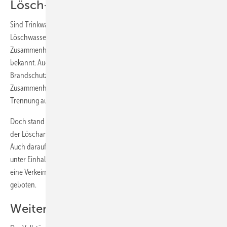
Lösch- und Trinkwasser trennen
Sind Trinkwassersysteme nicht strikt getrennt von
Löschwasserleitungen, droht Gefahr durch Verkeimung. Die
Zusammenhänge sind unter Planern und Praktikern hinlänglich
bekannt. Auch die neue DIN 1988-60 Feuerlösch- und
Brandschutzanlagen (derzeit im Gelbdruck) wird diesen
Zusammenhängen Rechnung tragen und Wege für eine strikte
Trennung aufzeigen.
Doch stand bisher die Frage im Raum, wie weit ein Bestandsschutz
der Löschanlage diesen hygienischen Anforderungen entgegen steht.
Auch darauf gibt es nun klare Hinweise: Ein Bestandschutz kann nur
unter Einhaltung der TrinkWVO aufrecht erhalten werden. Lässt sich
eine Verkeimung des Trinkwassers nachweisen, ist Handlungsbedarf
geboten.
Weitere Bufa-Themen im Überblick