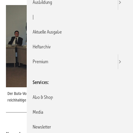
Ausbildung
|
Aktuelle Ausgabe
Heftarchiv
Premium
Services
Der Bufa-Vorsitzende Rolf Richter (Mitte) führte am 15./16 Mai durch eine
Abo & Shop
reichhaltige Tagesordnung mit recht ­lebhaften Diskussionsbeiträgen
Media
Newsletter