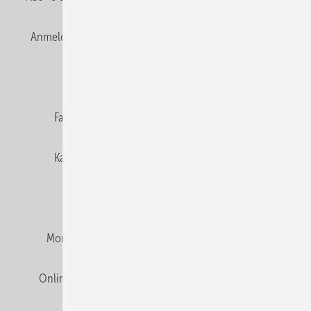
Anmelden
Anmeldung & Registrierung
Newsletter
Datenschutz
E-Paper
Editor's choice
Fachbeiträge
Gentner Verlag
Impressum
Karriere bei Gentner
Team
Mediaservice
Mitgliedschaften und Engagement
Montagezeiten Heizung
Montagezeiten Sanitär
Online Mediadaten
Privacy Manager
RSS-Feed