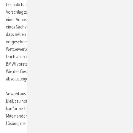
Deshalb hat der Zentralverband beim BMWi einen alternativen
Vorschlag zur Ausgestaltung der Gesetzesreform unterbreitet. Statt
einer Anpassung des bestehenden Systems schlägt er die Einführung
eines Sachverständigenmodells vor. Ein solches Modell ermöglicht,
dass neben der Überwachung auch andere Tätigkeiten wie die
vorgeschriebenen Messungen nach der BImSchV im freien
Wettbewerb auch durch Fachbetriebe erbracht werden könnten.
Doch auch der Zentralinnungsverband der Schornsteinfeger ist beim
BMWi vorstellig und will wiederum seine Vorstellungen durchbringen.
Wie der Gesetzesentwurf letztlich aussehen wird, ist zur Zeit noch
absolut ungewiss.
Sowohl aus Sicht der Schornsteinfeger als auch des SHK-Handwerks
bleibt zu hoffen, dass das BMWi doch noch eine mit dem EU-Recht
konforme Lösung findet, die weiterhin ein partnerschaftliches
Miteinander ermög­licht. Dies wäre für alle Beteiligten die beste
Lösung, meint