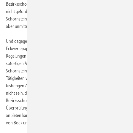
Bezirksschornsteinfegern vorbehalten bleiben. Obwohl von der EU
nicht gefordert, will das BMWi das in § 14 des
Schornsteinfegergesetzes formulierte Nebenerwerbsverbot dagegen
aber unmittelbar aufheben.
Und dagegen und gegen viele andere Ungereimtheiten des
Eckwertepapiers wehrt sich der ZVSHK, denn die vorgesehenen
Regelungen benachteiligen das SHK-Handwerk vehement. Bei der
sofortigen Aufhebung des Nebenerwerbsverbots für
Schornsteinfeger käme es zu einer Verquickung hoheitlicher
Tätigkeiten wie Kontrolle und Prüfung der Feuerstätten mit den
bisherigen Aufgaben des installierenden Handwerks. „Es kann doch
nicht sein, dass ein mit hoheitlichen Tätigkeiten betrauter
Bezirksschornsteinfeger einem Hauseigentümer anlässlich der
Überprüfung der Heizungsanlage auch gleich deren Wartung mit
anbieten kann“, verdeutlicht der ZVSHK-Hauptgeschäftsführer Michael
von Bock und Polach die drohenden Konsequenzen.