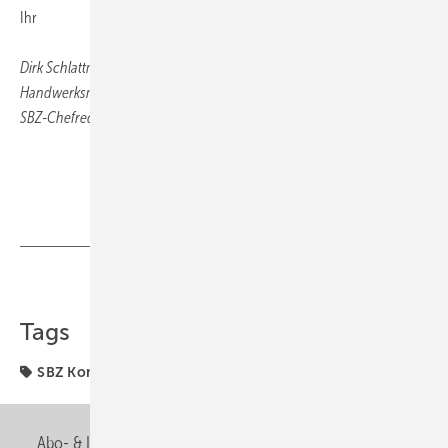
Ihr
Dirk Schlattmann
Handwerksmeister und
SBZ-Chefredakteur
Teilen
Link kopieren
Tags
SBZ Kommentar
Abo- & Leserservice
AGB
Alle Inhalte chronologisch