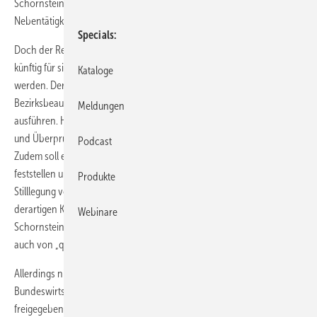
Schornsteinfegermonopols und die Aufhebung des
Nebentätigkeitsverbotes.
Specials
Doch der Reihe nach. Die 8000 Kehrbezirke in Deutschland sollen
künftig für sieben Jahre in einem Ausschreibungsverfahren vergeben
Kataloge
werden. Der Bezirksschornsteinfeger heißt laut Eckwertepapier künftig
Bezirksbeauftragter und soll auch weiterhin hoheitliche Aufgaben
Meldungen
ausführen. Hierzu zählen die Kontrolle über die Ausführung von Kehr-
und Überprüfungsarbeiten der Betriebssicherheit von Feuerstätten.
Podcast
Zudem soll er wie bisher die Betriebssicherheit einer Feuerungsanlage
feststellen und ist auch befugt, eine Mängelbeseitigung oder eine
Produkte
Stilllegung von amtlicher Seite anzuordnen. Aufgaben, die keine
derartigen Kontrollfunktio­nen beinhalten, wie die Reinigung von
Webinare
Schornsteinen und Kaminen, sollen für den Wettbewerb geöffnet und
auch von „qualifizierten Handwerkern“ ausgeführt werden dürfen.
Allerdings nicht sofort. Laut Eckwertepapier des
Bundeswirtschaftsministeriums sollen die für den Wettbewerb
freigegebenen Arbeiten die nächsten fünf Jahre noch den bisherigen