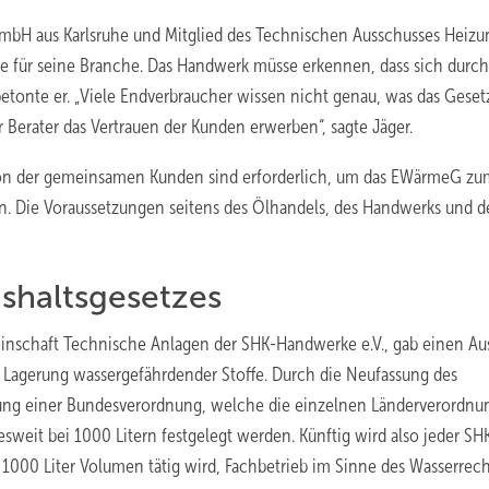
 GmbH aus Karlsruhe und Mitglied des Technischen Ausschusses Heizu
e für seine Branche. Das Handwerk müsse erkennen, dass sich durch
etonte er. „Viele Endverbraucher wissen nicht genau, was das Gesetz
r Berater das Vertrauen der Kunden erwerben“, sagte Jäger.
on der gemeinsamen Kunden sind erforderlich, um das EWärmeG zu
n. Die Voraussetzungen seitens des Ölhandels, des Handwerks und d
shaltsgesetzes
nschaft Technische Anlagen der SHK-Handwerke e.V., gab einen Aus
 Lagerung wassergefährdender Stoffe. Durch die Neufassung des
rung einer Bundesverordnung, welche die einzelnen Länderverordn
desweit bei 1000 Litern festgelegt werden. Künftig wird also jeder SH
 1000 Liter Volumen tätig wird, Fachbetrieb im Sinne des Wasserrec