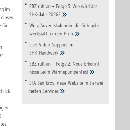
SBZ ruft an – Folge 5: Wie wird das
ng im
SHK-Jahr
2026?
 dieses
 für
Wera Adventskalender: die Schraub­
werk­statt für den
Pro­fi
Live-Video-Support im
m
SHK-Handwerk
er
SBZ ruft an – Folge 2: Neue Erkennt­
nisse beim
Wärme­pumpen­test
SFA Sanibroy: neue Web­site mit erwei­
terten
Services
blick
ungen
K-
htes