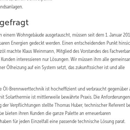
andsanlagen.
gefragt
l in einem Wohngebäude ausgetauscht, müssen seit dem 1. Januar 20
aren Energien gedeckt werden. Einen entscheidenden Punkt hinsic
zöl machte Klaus Weinmann, Mitglied des Vorstandes des Fachverba
 Kunden interessieren nur Lösungen. Wir müssen ihm alle gemeinsa
ner Ölheizung auf ein System setzt, das zukunftssicher ist und alle
e Öl-Brennwerttechnik ist hocheffizient und verbraucht gegenüber a
it Solarthermie ist mittlerweile bewährte Praxis. Die Anforderungen
g der Verpflichtungen stellte Thomas Huber, technischer Referent b
ebe bieten ihren Kunden die ganze Palette an erneuerbaren
aben für jeden Einzelfall eine passende technische Lösung parat.