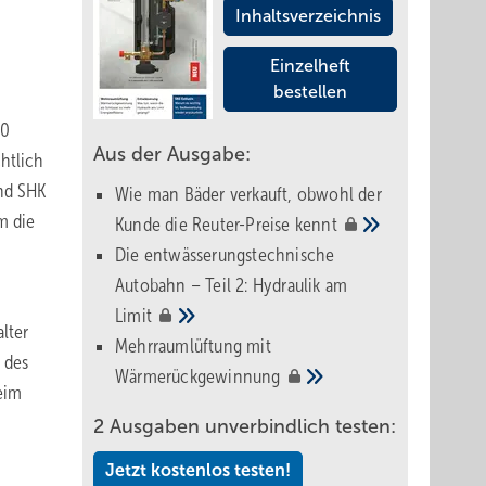
Inhaltsverzeichnis
Einzelheft
bestellen
10
Aus der Ausgabe:
htlich
nd SHK
Wie man Bäder verkauft, obwohl der
m die
Kunde die Reuter-Preise
kennt
Die entwässerungstechnische
Autobahn – Teil 2: Hydraulik am
Limit
lter
Mehrraumlüftung mit
 des
Wärmerückgewinnung
eim
2 Ausgaben unverbindlich testen:
Jetzt kostenlos testen!