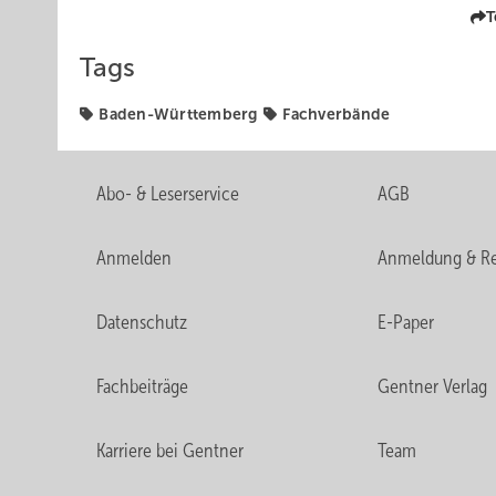
T
Tags
Baden-Württemberg
Fachverbände
Abo- & Leserservice
AGB
Anmelden
Anmeldung & Re
Datenschutz
E-Paper
Fachbeiträge
Gentner Verlag
Karriere bei Gentner
Team