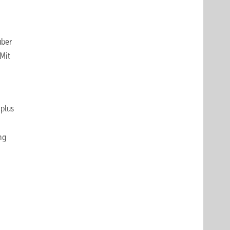
über
Mit
plus
ng