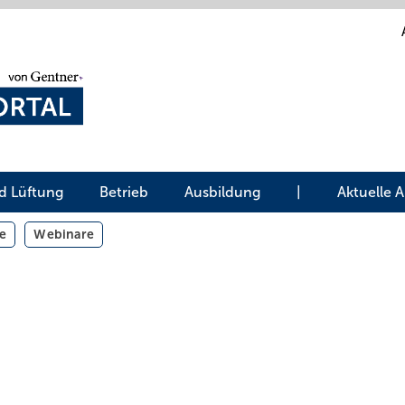
d Lüftung
Betrieb
Ausbildung
|
Aktuelle 
e
Webinare