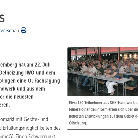
s
kvorschau
emberg hat am 22. Juli
e Oelheizung IWO und dem
blingen eine Öl-Fachtagung
andwerk und aus dem
ber die neuesten
Etwa 150 Teilnehmer aus SHK-Handwerk 
eren.
Mineralölhandel informierten sich über di
neuesten Entwicklungen auf dem Gebiet d
fomarkt mit Geräte- und
Ölheizung.
d Erfüllungsmöglichkeiten des
rmeG). Einen Schwerpunkt