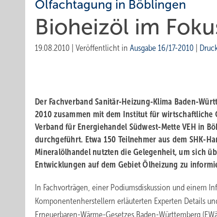
Ölfachtagung in Böblingen
Bioheizöl im Foku
19.08.2010
|
Veröffentlicht in
Ausgabe 16/17-2010
|
Druc
Der Fachverband Sanitär-Heizung-Klima Baden-Württ
2010 zusammen mit dem Institut für wirtschaftlich
Verband für Energiehandel Südwest-Mette VEH in Bö
durchgeführt. Etwa 150 Teilnehmer aus dem SHK-H
Mineralöl­handel nutzten die Gelegenheit, um sich ü
Entwicklungen auf dem Gebiet Ölheizung zu informi
In Fachvorträgen, einer Podiumsdiskussion und einem In
Komponentenherstellern erläuterten Experten Details un
Erneuerbaren-Wärme-Gesetzes Baden-Württemberg (EWä