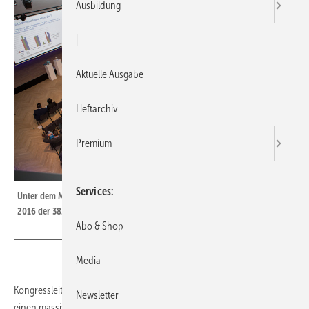
Ausbildung
|
Aktuelle Ausgabe
Heftarchiv
Premium
Services
Unter dem Motto “Zukunft nachhaltig gestalten“ fand vom 13. bis 18. März
2016 der 38. traditionelle Uponor Kongress am Arlberg statt.
Abo & Shop
Media
Kongressleiter Georg Goldbach von Uponor sagte bei der Eröffnung
Newsletter
einen massiven Umbruch und sich stark verändernde Betriebsabläufe