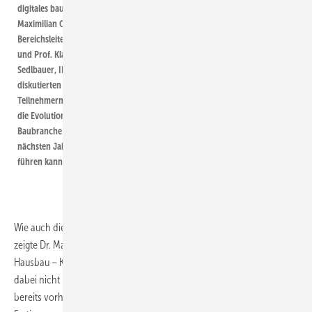
Innovationen erfordere und warum sich das
digitales bauen, Dr.
Maximilian Offizier,
Bauwesen zunehmend industrialisiere.
Bereichsleiter TCW,
Dr. Volkmar Hovestadt beschrieb in seinem
und Prof. Klaus Peter
Vortrag „Gebäude programmieren – digitales
Sedlbauer, IBP,
Bauen mit Blick auf die TGA“, wie durch eine
diskutierten mit den
besondere Planungsmethodik die Komplexität
Teilnehmern, wohin
von individuellen Gebäudeentwürfen deutlich
die Evolution die
reduziert werden kann. Gebäudestrukturen
Baubranche in den
nächsten Jahren
werden dabei über den Entwurfsprozess
führen kann.
hinweg systematisch integriert, als Produkt
entwickelt und in Form von Baukästen
dargestellt.
Wie auch die Komplexität in der Ausführung abgebaut werden kann,
zeigte Dr. Maximilian Offizier mit seinem Referat „Modularisierung im
Hausbau – Konzept und Wirtschaftlichkeit“ auf. Der Hausbau müsse
dabei nicht neu erfunden werden, sondern es gelte sich vielmehr am
bereits vorhandenen Wissen zu bedienen und die industrielle