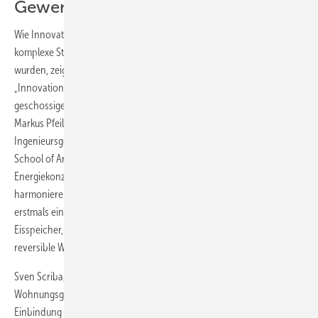
Gewerbebau
Wie Innovationen erfolgreich in Energiekonzepte und diese in die
komplexe Struktur von Gewerbe- und Wohngebäuden integriert
wurden, zeigten beispielhaft die vorgestellten Referenzen.
„Innovationen auf höchstem Niveau“ wurden beim Bau des 16-
geschossigen Automation Centers Festo installiert. Prof. Dr.-Ing.
Markus Pfeil, geschäftsführender Gesellschafter der Pfeil & Koch
Ingenieursgesellschaft GmbH & Co. KG und Professor an der Münster
School of Architecture, stellte vor, wie ein ganzheitliches
Energiekonzept, innovative Technologien und regenerative Energien
harmonieren. Zur kombinierten Wärme- und Kälteerzeugung wurden
erstmals ein Mehrquellen-Wärmepumpen-Konzept aus einem
Eisspeicher, einem Erdsondenfeld und eine die Außenluft nutzende
reversible Wärmepumpenanlage genutzt.
Sven Scriba, Technischer Vorstand der Heimkehr
Wohnungsgenossenschaft e.G., sprach darüber, wie die einfache
Einbindung alternativer Energiequellen auch neue Maßstäbe bei der