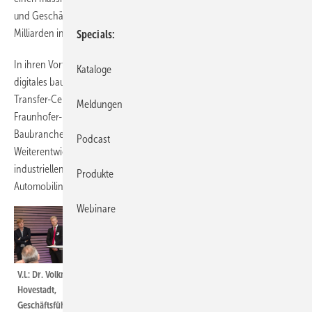
und Geschäftsmodelle in der Baubranche voraus. Es würden
Milliarden in die Digitalisierung der Wertschöpfungskette investiert.
Specials
In ihren Vorträgen zeigten Dr. Volkmar Hovestadt, Geschäftsführer der
Kataloge
digitales bauen GmbH, Dr. Maximilian Offizier, Bereichsleiter der TCW
Transfer-Centrum GmbH, und Prof. Klaus Peter Sedlbauer, Leiter des
Meldungen
Fraunhofer-Instituts für Bauphysik IBP, wohin die Evolution die
Baubranche in den nächsten Jahren führen kann: weg von einer
Podcast
Weiterentwicklung durch neue Systeme oder Normen und hin zu
industriellen Fertigungsprozessen, wie sie beispielsweise in der
Produkte
Automobilindustrie heute schon üblich sind.
Webinare
Prof. Klaus Peter Sedlbauer beantwortete die
Frage, was Evolution im Hinblick auf modulares
und industrielles Bauen bedeutet. Dabei
betrachtete der Wissenschaftler die
V.l.: Dr. Volkmar
Bautechnologien im geschichtlichen Kontext,
Hovestadt,
erläuterte, warum die Energiewende
Geschäftsführer