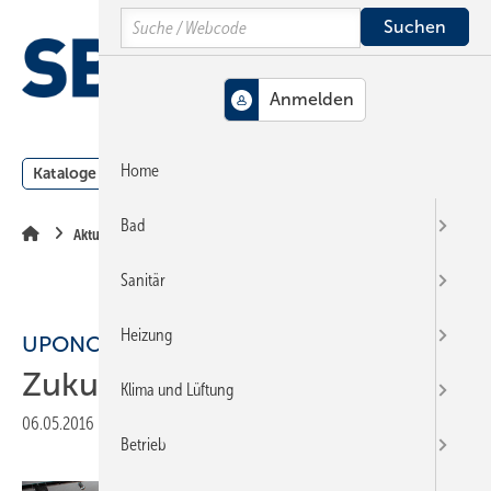
Springe
Springe
Springe
Search
auf
auf
auf
Hauptinhalt
Hauptmenü
SiteSearch
MENÜ
Home
Kataloge
Meldungen
Podcast
Produkte
Webin
Bad
Aktuelle Meldung
Sanitär
Heizung
UPONOR
Zukunft nachhaltig gestalten
Klima und Lüftung
06.05.2016
|
Druckvorschau
Betrieb