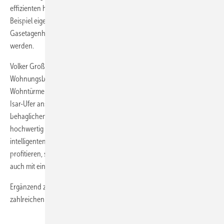
effizienten haustechnischen Gebäudesanierung setzt. Er zeigte am
Beispiel eigener Gebäude wie seit 2004 systematisch
Gasetagenheizungen durch zentrale Heizanlagen ausgetauscht
werden.
Volker Großhauser, Technischer Leiter beim Bauträger KLAUS
Wohnungsbau, zeigte anhand der beiden 16-geschossigen
Wohntürme „Sternenhimmel und Alpenglühen“ wie am Münchner
Isar-Ufer anspruchsvolle Architektur mit hoher Energieeffizienz und
behaglichem Wohnkomfort kombiniert wurde. Die insgesamt 148
hochwertig ausgestatteten Wohnungen punkten nicht nur mit
intelligenten Grundrissen, die von mehreren Sonnenständen
profitieren, sondern dank eines ausgeklügeltes Haustechnik-Konzept
auch mit einem besonders niedrigen Energieverbrauch.
Ergänzend zu den Fachreferaten vertieften die Experten in
zahlreichen Seminaren Einzelaspekte.