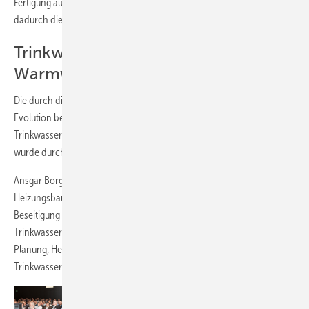
Fertigung auf die Branche zu übertragen. Er vertrat die These, dass
dadurch die Baukosten um mehr als 70 % reduziert werden könnten.
Trinkwasserverteilung und
Warmwasserbereitung optimieren
Die durch die aktuelle Trinkwasserverordnung hervorgerufene
Evolution bei Planung, Bau und Instandhaltung von
Trinkwasseranlagen hin zu hygienisch einwandfreien Installationen
wurde durch drei Referate in den Mittelpunkt des Interesses gerückt.
Ansgar Borgmann, Sachverständiger für das Installateur- und
Heizungsbauerhandwerk, referierte über die „Vermeidung und
Beseitigung von Verschmutzung und Verkeimung in
Trinkwasserverteilsystemen“. Er appellierte, dass alle Beteiligten bei
Planung, Herstellung, Übergabe, Betrieb und Wartung von
Trinkwasserverteilsystemen ihren Pflichten nachzukommen hätten.
Dipl.-Ing. Felicia Hahn, Mitglied der