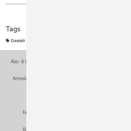
Teilen
Link kopieren
Tags
Gestalt
Zukunft
Abo- & Leserservice
AGB
Alle Inhalte chronologisch
Anmelden
Anmeldung & Registrierung
Newsletter
Datenschutz
E-Paper
Editor's choice
Fachbeiträge
Gentner Verlag
Impressum
Karriere bei Gentner
Team
Mediaservice