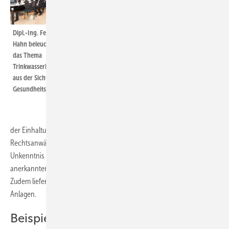
Trinkwasserkommission des
Umweltbundesamtes, betrachtete die
Trinkwasserhygiene für
Dipl.-Ing. Felicia
Warmwasseraufbereitung und -verteilung aus
Hahn beleuchtete
Sicht einer Gesundheitsingenieurin. Sie
das Thema
forderte, dass bereits in der Planung die
Trinkwasserhygiene
aus der Sicht einer
Zeichen auf eine nachhaltige
Gesundheitsingenieurin.
Trinkwasserhygiene zu stellen seien. Alle
Beteiligten müssten detailliert informiert sein.
In die „haftungsrechtlichen Aspekte im Rahmen
der Einhaltung der TrinkwV aus Sicht einer Juristin“ führte die
Rechtsanwältin Dr. Sandra Herrig ein. Die falsche Auslegung und
Unkenntnis der Verantwortlichen sowie die fehlende Einhaltung der
anerkannten Regeln der Technik führe oft zu Rechtsstreitigkeiten.
Zudem lieferte der Vortrag Antworten zum Bestandsschutz von
Anlagen.
Beispiele aus dem Wohnungs- und