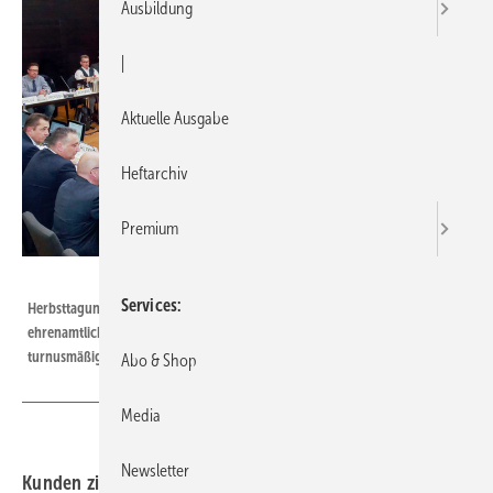
Ausbildung
|
Aktuelle Ausgabe
Heftarchiv
Premium
Bild: SBZ / Dietrich
Services
Herbsttagung: Am 5. November 2019 trafen sich die haupt- und
ehrenamtlichen Vertreter von ZVSHK und Landesverbänden in Bremen zur
turnusmäßigen zweiten Mitgliederversammlung des Jahres.
Abo & Shop
Media
Newsletter
Kunden zielgenau aufklären ▪ Das Klimaschutzprogramm