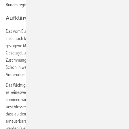
Bundesregierung haben wird.
Aufklärung tut not
Das vom Bundeskabinett beschlossene Klimaschutzprogramm 2030
stellt noch keine gesetzliche Regelung dar. Viele in Erwägung
gezogene Maßnahmen müssen zunächst in ein
Gesetzgebungsverfahren eingebracht werden. Und hierzu ist die
Zustimmung des Bundestags und teilweise auch des Bundesrats nötig.
Schon in weiteren Sitzungen im November zeigte sich, dass noch
Änderungen ursprünglicher Restriktionen vorgenommen werden.
Das Wichtigste vorweg: Schon Ende Oktober zeichnete sich ab, dass
es keineswegs zu einem generellen Verbot neuer Ölheizungen
kommen wird. Der am 23. Oktober 2019 vom Bundeskabinett
beschlossene Entwurf zum Gebäudeenergiegesetz (GEG) sieht vor,
dass ab dem Jahr 2026 neue Ölheizungen nur in Kombination mit
erneuerbaren Energien (sogenannte Hybridlösungen) zugelassen
werden (siehe Kasten „Das GEG und sein Ziel“). Ein alter Ölheizkessel