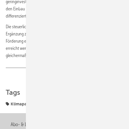
geringinvestiven Maßnahmen (z. B. Pumpentausch). Förderquoten für
den Einbau bzw. Austausch von Heizungen werden noch weiter
differenziert und betragen 10, 20, 30 oder 45 %.
Die steuerliche Förderung selbst genutzten Wohneigentums wird in
Ergänzung zur existierenden Förderkulisse als weitere Säule der
Förderung eingeführt. Durch einen Abzug von der Steuerschuld soll
erreicht werden, dass Gebäudebesitzer aller Einkommensklassen
gleichermaßen von der Maßnahme profitieren.
Teilen
Link kopieren
Tags
Klimapaket
Zentralverband
Abo- & Leserservice
AGB
Alle Inhalte chronologisch