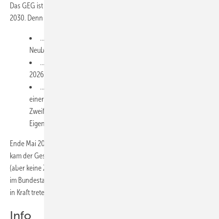
Das GEG ist bedeutsam für die Umsetzung des Klimaschutzprogramms
2030. Denn darin wird unter anderem …
… die Überprüfung der energetischen Anforderungen für
Neubau und Bestand im Jahr 2023 festgelegt
… eine Regelung zum Einbau von Ölheizungen ab dem Jahr
2026 vorgelegt
… gesetzlich verankert, dass im Falle des Verkaufs oder
einer größeren Renovierung eines Ein- oder
Zweifamilienhauses die Beratung des Käufers bzw. des
Eigentümers erfolgen muss.
Ende Mai 2019 gab es einen ersten Entwurf zum GEG, am 23. Oktober
kam der Gesetzentwurf, am 20. Dezember berät der Bundesrat dazu
(aber keine Zustimmungspflicht nötig). Die geplante Verabschiedung
im Bundestag soll bis zum April 2020 erfolgen und das Gesetz danach
in Kraft treten.
Info