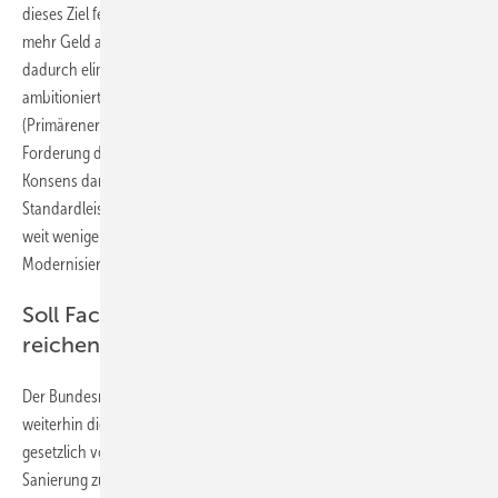
dieses Ziel festgelegt würde, müssten Investoren jedoch erheblich
mehr Geld aufbringen und eine Förderung würde weitgehend
dadurch eliminiert. Stattdessen legt der BEG-Entwurf die weniger
ambitionierten Anforderungen der EnEV 2016 zugrunde
(Primärenergiebedarf 75 %). Für die SHK-Organisation ist die
Forderung des Bundesrates realitätsfern, weil in der Baupolitik
Konsens darüber besteht, die Anforderungen gemäß EnEV 2016 als
Standardleistung beizubehalten. Außerdem wäre zu erwarten, dass
weit weniger Investoren bereit wären, den dringend erforderlichen
Modernisierungsbedarf im Bestand zu verringern.
Soll Fachunternehmererklärung nicht
reichen?
Der Bundesrat sieht auch Änderungsbedarf in dem Punkt, dass
weiterhin die Fachunternehmererklärung ausreichen soll, um die
gesetzlich vorgegebenen Anforderungen zur energetischen
Sanierung zu bestätigen. Dies soll stattdessen durch einen