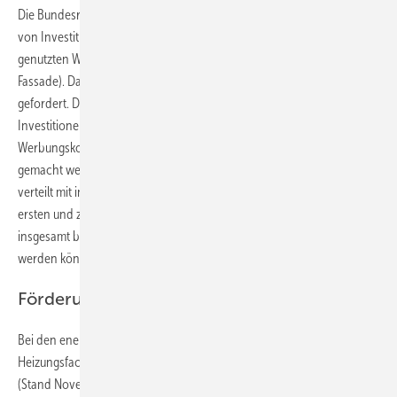
Die Bundesregierung wird ab 2020 auch die steuerliche Förderung
von Investitionen in die energetische Verbesserung von selbst
genutzten Wohngebäuden einführen (z. B. für Heizung, Fenster,
Fassade). Das hatte die SHK-Organisation jahrelang vergeblich
gefordert. Dieses neue Steuerkonzept sieht sogar vor, dass
Investitionen z. B. in die Heizungsanlage nicht als eine Art
Werbungskosten (abhängig vom jeweiligen Steuersatz) geltend
gemacht werden. Vielmehr soll die Investitionssumme über drei Jahre
verteilt mit insgesamt 20 % steuermindernd gefördert werden. Im
ersten und zweiten Jahr mit 7 %, im dritten mit 6 %. Maximal sollen
insgesamt bis zu 40 000 Euro von der Steuerschuld abgezogen
werden können.
Förderung für energetische ­Sanierung
Bei den energetischen Sanierungsmaßnahmen gelten für den
Heizungsfachmann folgende technische Systeme als förderfähig
(Stand November 2019): Solarkollektoren, Biomasseanlagen,