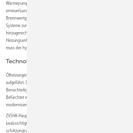
Wärmepumpen, Gas-Brennwertgeräte (mit Vorbereitung für
erneuerbare Energien – „renewable ready“) und Gas-
Brennwertgeräte in Hybridanlagen. Weiterhin werden auch digitale
Systeme zur energetischen Betriebs- und Verbrauchsoptimierung
hinzugerechnet sowie die Optimierung bestehender
Heizungsanlagen. Nach umfassenden energetischen Maßnahmen
muss der hydraulische Abgleich zum Leistungsumfang gehören.
Technologieoffenheit nicht gegeben
Ölheizungen sind im vorgenannten Förderprogramm nicht
aufgeführt. Die SHK-Verbandsorganisation sieht darin eine finanzielle
Benachteiligung der Besitzer von rund 5,5 Millionen Ölheizungen.
Befürchtet wird, dass Ölheizungsbesitzer ihre Anlagen daher gar nicht
modernisieren und über Jahre weiter betreiben werden.
ZVSHK-Hauptgeschäftsführer Helmut Bramann kritisiert die
beabsichtigte Förderpolitik in diesem Punkt. Denn bei
schätzungsweise 3,1 Millionen Heizungen im ländlichen Raum komme