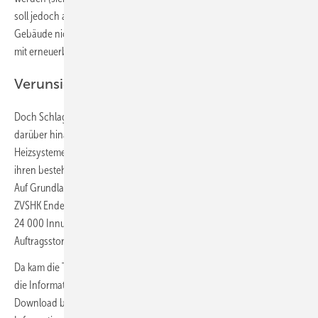
soll jedoch auch ab 2026 betrieben werden können, wenn das
Gebäude nicht auf andere Weise – etwa mit Erdgas, Fernwärme oder
mit erneuerbaren Energien – beheizt werden kann.
Verunsicherung bei Investoren
Doch Schlagzeilen um ein angebliches Verbot neuer Ölheizungen und
darüber hinaus auch die Ankündigungen von Förderungen für neue
Heizsysteme hatten bis Ende Oktober dazu geführt, dass Kunden
ihren bestehenden Auftrag zur Heizungsmodernisierung stornierten.
Auf Grundlage einer Befragung bei Mitgliedsbetrieben hatte der
ZVSHK Ende Oktober hochgerechnet, dass über ein Drittel der rund
24 000 Innungsbetriebe durchschnittlich jeweils zwei
Auftragsstornierungen erhalten hatten.
Da kam die Tischvorlage „Wenn der Kunde fragt …“ gerade recht, um
die Informationen über die Landesverbände möglichst schnell zum
Download bereitzustellen und den Mitgliedsbetrieben somit einen