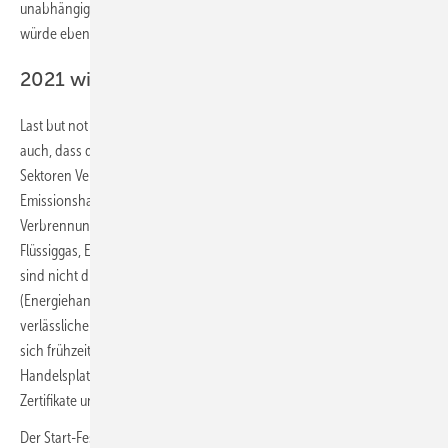
unabhängigen Sachverständigen erfolgen – doch diese Leistung
würde ebenfalls einen erheblich höheren Kostenfaktor ausmachen.
2021 wird CO
-Bepreisung ­eingeführt
2
Last but not least: Bestandteil des Klimaschutzprogramms 2030 ist
auch, dass die Bundesregierung ab 2021 eine CO
-Bepreisung für die
2
Sektoren Verkehr und Wärme einführen wird. Das nationale
Emissionshandelssystem (nEHS) erfasst die Emissionen aus der
Verbrennung fossiler Brenn- und Kraftstoffe (insbesondere Heizöl,
Flüssiggas, Erdgas, Kohle, Benzin und Diesel). Teilnehmer am nEHS
sind nicht die Endverbraucher, sondern die Lieferanten
(Energiehandel) der Brenn- und Kraftstoffe. Dadurch entsteht ein
verlässlicher Preispfad, der es Bürgern und Wirtschaft ermöglicht,
sich frühzeitig auf die Entwicklung einzustellen. Gleichzeitig wird eine
Handelsplattform aufgebaut, die ab 2026 eine Auktionierung der
Zertifikate und deren Handel ermöglicht.
Der Start-Festpreis für ein CO
-Zertifikat soll zehn Euro pro Tonne CO
2
2