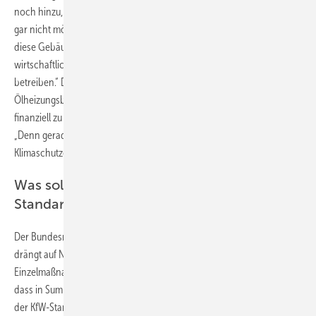
noch hinzu, dass ein Wechsel von Heizöl auf Erdgas oder Fernwärme
gar nicht möglich sei, weil keine solche leitungsgebundene Energie für
diese Gebäude verfügbar ist. „Deren Besitzern bleibt gar keine andere
wirtschaftlich tragfähige Wahl, als alte CO
-Schleudern weiter zu
2
betreiben.“ Die SHK-Organisation sieht deshalb keinen Sinn darin,
Ölheizungsbetreiber bei Modernisierungsvorhaben absichtlich
finanziell zu benachteiligen. Das sei widersinnig und kontraproduktiv.
„Denn gerade hier lassen sich doch unmittelbar die größten
Klimaschutzeffekte im Gebäudebereich erzielen“, beklagt Bramann.
Was soll gelten: EnEV 2016 oder KfW-
Standard 55?
Der Bundesrat hat eigene Vorstellungen zum Entwurf des BEG und
drängt auf Nachbesserung. Beispielsweise sollen die geförderten
Einzelmaßnahmen für die energetische Sanierung so gestaltet sein,
dass in Summe über alle Gebäudeteile inklusive der Anlagentechnik
der KfW-Standard 55 erreicht wird (Primärenergiebedarf 55 %). Wenn