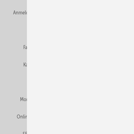
Anmelden
Anmeldung & Registrierung
Newsletter
Datenschutz
E-Paper
Editor's choice
Fachbeiträge
Gentner Verlag
Impressum
Karriere bei Gentner
Team
Mediaservice
Mitgliedschaften und Engagement
Montagezeiten Heizung
Montagezeiten Sanitär
Online Mediadaten
Privacy Manager
RSS-Feed