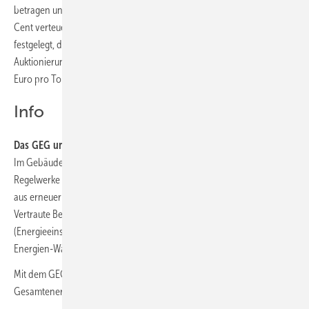
betragen und beispielsweise den Liter für fossiles Heizöl um etwa drei
Cent verteuern. Ab 2026 wird eine maximale Emissionsmenge
festgelegt, die von Jahr zu Jahr geringer wird. Ab dann soll die
Auktionierung der Zertifikate in einem Korridor zwischen 35 und 60
Euro pro Tonne CO
erfolgen.
2
Info
Das GEG und sein Ziel
Im Gebäudeenergiegesetz (GEG) werden die verschiedenen
Regelwerke zur Gebäudeenergieeffizienz und zur Nutzung von Wärme
aus erneuerbaren Energien zusammengeführt und vereinheitlicht.
Vertraute Begriffe wie EnEG (Energieeinsparungsgesetz), EnEV
(Energieeinsparverordnung) sowie EEWärmeG (Erneuerbare-
Energien-Wärmegesetz) gehören dann der Vergangenheit an.
Mit dem GEG soll die Umsetzung europäischer Vorgaben zur
Gesamtenergieeffizienz von Gebäuden vervollständigt werden.