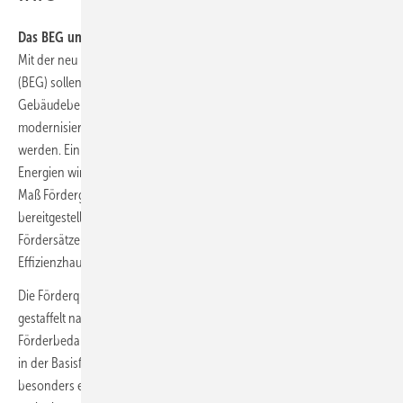
Das BEG und sein Ziel
Mit der neu konzipierten Bundesförderung für effiziente Gebäude
(BEG) sollen bestehende investive Förderprogramme im
Gebäudebereich zu einem einzigen, umfassenden und
modernisierten Förderangebot gebündelt und inhaltlich verbessert
werden. Ein Antrag für Effizienzmaßnahmen und erneuerbare
Energien wird dann genügen. Für das Programm werden im hohen
Maß Fördergelder durch das Bundeswirtschaftsministerium
bereitgestellt. Für umfassende Sanierungen werden die bisherigen
Fördersätze für das Erreichen der unterschiedlichen
Effizienzhausstufen im Bereich Wohngebäude um 10 % erhöht.
Die Förderquoten hängen von der konkreten Maßnahme ab; sie sind
gestaffelt nach dem Ambitionsniveau der Maßnahme und dem
Förderbedarf. Sie betragen grundsätzlich 10 % bei Einzelmaßnahmen
in der Basisförderung und 20 % bei hocheffizienten Bauteilen und
besonders effizienten Maßnahmenkombinationen sowie 30 % bei