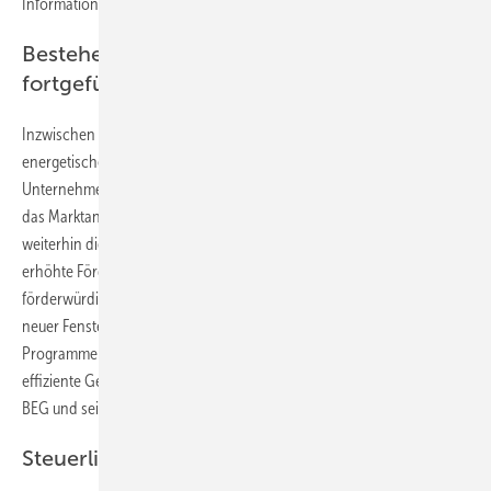
Informationsvorsprung zu bieten.
Bestehende Förderprogramme werden
fortgeführt
Inzwischen ist etwas deutlicher geworden, wie die Bundesregierung
energetische Sanierungsmaßnahmen fördern will. Wer als SHK-
Unternehmer bislang das CO
-Gebäudesanierungsprogramm sowie
2
das Marktanreizprogramm in der Akquise eingesetzt hat, kann auch
weiterhin diese Förderungen nutzen – es gibt sogar eine um 10 %
erhöhte Förderung für Einzelmaßnahmen, die auch von der KfW als
förderwürdig eingestuft sind. Dazu gehören Heizungstausch, Einbau
neuer Fenster oder Dämmung von Dächern und Fassaden. Diese
Programme sind neuerdings integriert in die Bundesförderung für
effiziente Gebäude (neu geschaffenes Kürzel: BEG, siehe Kasten „Das
BEG und sein Ziel“).
Steuerliche Minderung kommt