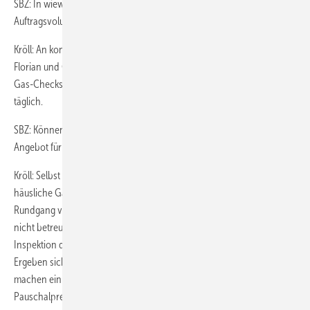
SBZ: In wieweit haben die Gas-ganz-sicher-Checks Anteil am
Auftragsvolumen?
Kröll: An konkreten Zahlen lässt sich das nicht festmachen. Junior
Florian und Obermonteur Christian Hemmetsberger, die sich für die
Gas-Checks weitergebildet haben, beschäftigt die Thematik nahezu
täglich.
SBZ: Können Sie ein typisches Beispiel geben, wie der Kunde das
Angebot für einen Gas-Check erhält?
Kröll: Selbst wenn es um ein Komplettbad geht, haben wir die
häusliche Gas-Versorgung mit im Blick. Stellen wir beim ersten
Rundgang vor Ort fest, dass die Gas-Installation offenbar längere Zeit
nicht betreut wurde, machen wir das Angebot für eine kostenlose
Inspektion der Gas-Anlage. Darauf geht der Kunde in aller Regel ein.
Ergeben sich Anhaltspunkte für Schwachstellen, erörtern wir das und
machen ein schriftliches Angebot für einen Gas-Check zum
Pauschalpreis – das Weitere ergibt sich.