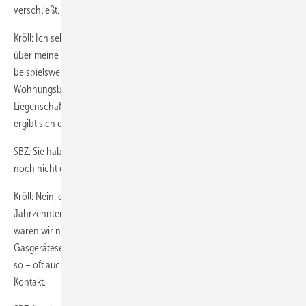
verschließt. Sehen Sie dort keinen Markt?
Kröll: Ich sehe mich mitten in diesem Markt! Ich erschließe ihn aber
über meine Vertrauensbasis zu meinen Kunden. Ich zeige
beispielsweise einem Geschäftsführer einer
Wohnungsbaugesellschaft an konkreten Schwachstellen in seinen
Liegenschaften auf, warum ein Gas-Check wichtig ist. Das wirkt. Öfters
ergibt sich daraus eine Weiterempfehlung meiner Dienstleistung.
SBZ: Sie haben inzwischen mehr als 1000 Gas-Checks realisiert, aber
noch nicht dafür geworben?
Kröll: Nein, das brauchte ich nicht. Der Kundenstamm ist seit
Jahrzehnten kontinuierlich aufgebaut worden. Vor fast 50 Jahren
waren wir noch ein reiner Kundendienstbetrieb mit Schwerpunkt
Gasgeräteservice. Diesen Service pflegen wir bis heute und kommen
so – oft auch durch Empfehlungen – ständig mit Gas-Anlagen in
Kontakt.