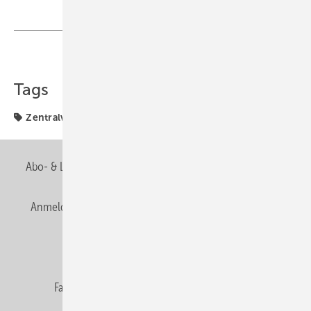
Teilen
Link kopieren
Tags
Zentralverband
Abo- & Leserservice
AGB
Alle Inhalte chronologisch
Anmelden
Anmeldung & Registrierung
Newsletter
Datenschutz
E-Paper
Editor's choice
Fachbeiträge
Gentner Verlag
Impressum