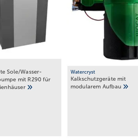
e Sole/Wasser-
Watercryst
Kalkschutzgeräte mit
umpe mit R290 für
modularem
Aufbau
lienhäuser