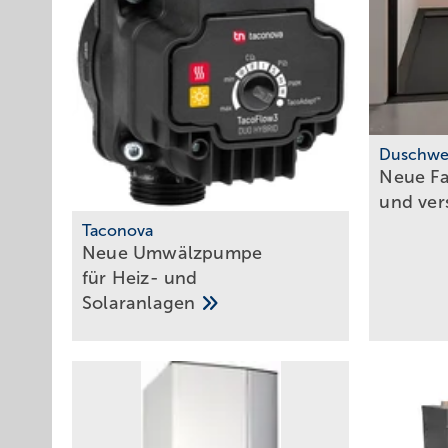
Duschwe
Neue F
und ve
Taconova
Neu e Umwälzpumpe
für Heiz- und
Solaranlagen