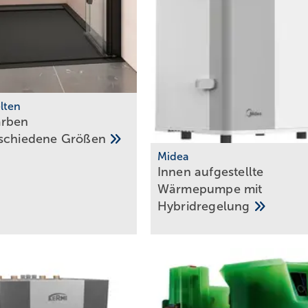
lten
arben
rschiedene
Größen
Midea
Innen aufgestellte
Wärmepumpe mit
Hybridregelung