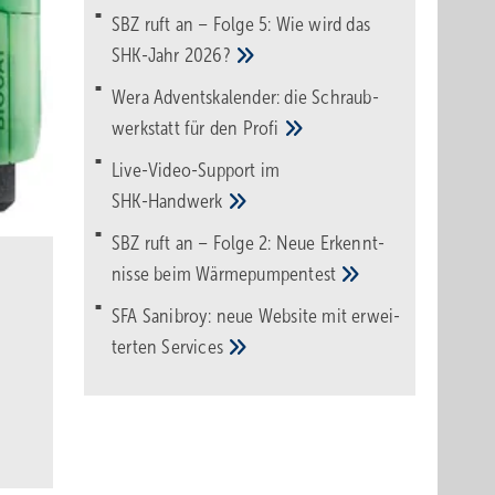
SBZ ruft an – Folge 5: Wie wird das
SHK-Jahr
2026?
Wera Adventskalender: die Schraub­
werk­statt für den
Pro­fi
Live-Video-Support im
SHK-Handwerk
SBZ ruft an – Folge 2: Neue Erkennt­
nisse beim
Wärme­pumpen­test
SFA Sanibroy: neue Web­site mit erwei­
terten
Services