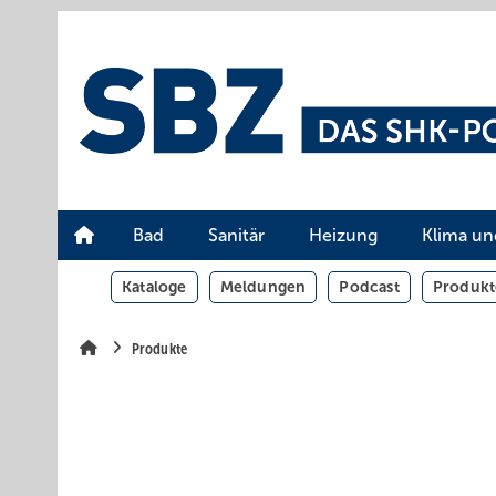
Springe
Springe
Springe
auf
auf
auf
Hauptinhalt
Hauptmenü
SiteSearch
Bad
Sanitär
Heizung
Klima un
Kataloge
Meldungen
Podcast
Produkt
Produkte